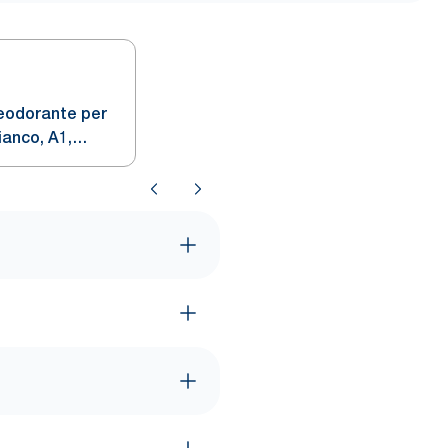
eodorante per
ianco, A1,
inea Elevation,
oni