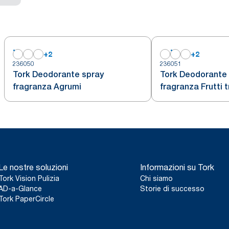
+
2
+
2
236050
236051
Tork Deodorante spray
Tork Deodorante
fragranza Agrumi
fragranza Frutti t
Le nostre soluzioni
Informazioni su Tork
Tork Vision Pulizia
Chi siamo
AD-a-Glance
Storie di successo
Tork PaperCircle