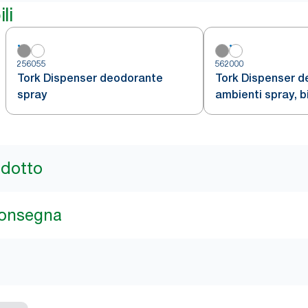
li
256055
562000
Tork Dispenser deodorante
Tork Dispenser d
spray
ambienti spray, b
ricarica rapida, l
562000, 6 confezi
odotto
consegna