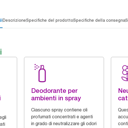
li
Descrizione
Specifiche del prodotto
Specifiche della consegna
S
i
Deodorante per
Neu
i
ambienti in spray
cat
Ciascuno spray contiene oli
Ques
profumati concentrati e agenti
accu
egli
in grado di neutralizzare gli odori
cont
ati