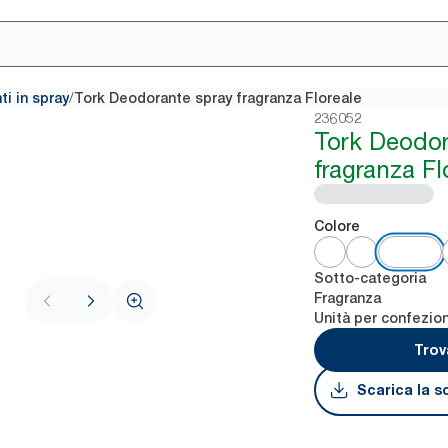
/
i in spray
Tork Deodorante spray fragranza Floreale
236052
Tork Deodor
fragranza Fl
Colore
Sotto-categoria
Fragranza
Unità per confezio
Trov
Scarica la s