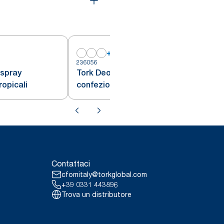
+
2
236056
2
 spray
Tork Deodorante spray
ropicali
confezione mista
Contattaci
cfomitaly@torkglobal.com
+39 0331 443896
Trova un distributore