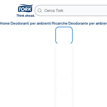
/
/
/
Home
Deodoranti per ambienti
Ricariche
Deodorante per ambient
1 of 6