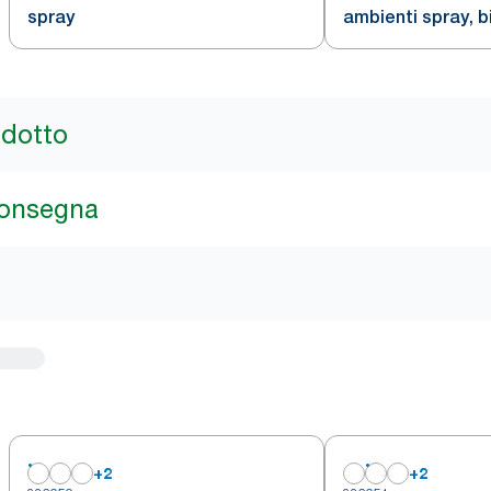
spray
ambienti spray, b
ricarica rapida, l
562000, 6 confezi
odotto
consegna
+
2
+
2