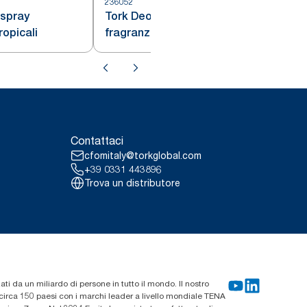
236052
2
 spray
Tork Deodorante spray
ropicali
fragranza Floreale
Contattaci
cfomitaly@torkglobal.com
+39 0331 443896
Trova un distributore
zati da un miliardo di persone in tutto il mondo. Il nostro
n circa 150 paesi con i marchi leader a livello mondiale TENA