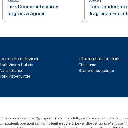
236050
236051
Tork Deodorante spray
Tork Deodorante
fragranza Agrumi
fragranza Frutti t
Le nostre soluzioni
Informazioni su Tork
Tork Vision Pulizia
Chi siamo
AD-a-Glance
Storie di successo
Tork PaperCircle
'igiene e della salute. Ogni giorno i nostri prodotti, servizi e soluzioni sono utiliz
i, pazienti, operatori sanitari, clienti e società. Le vendite vengono effettuate i