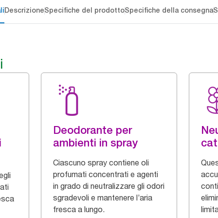
li
Descrizione
Specifiche del prodotto
Specifiche della consegna
S
i
Deodorante per
Neu
i
ambienti in spray
cat
Ciascuno spray contiene oli
Ques
profumati concentrati e agenti
accu
egli
in grado di neutralizzare gli odori
cont
ati
sgradevoli e mantenere l’aria
elimi
esca
fresca a lungo.
limita