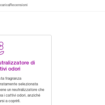
carica
Recensioni
tralizzatore di
tivi odori
ta fragranza
ratamente selezionata
iene un neutralizzatore che
na i cattivi odori, anziché
rsi a coprirli.