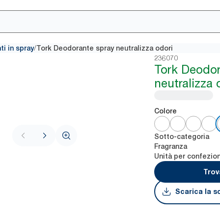
/
i in spray
Tork Deodorante spray neutralizza odori
236070
Tork Deodor
neutralizza 
Colore
Sotto-categoria
Fragranza
Unità per confezio
Trov
Scarica la s