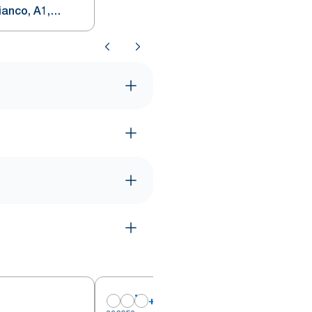
ianco, A1,
inea Elevation,
oni
+
2