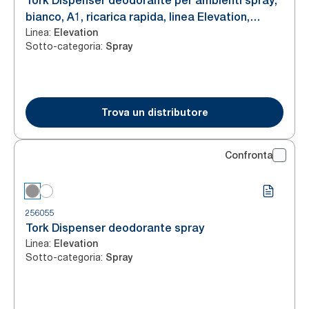
Tork Dispenser deodorante per ambienti spray,
bianco, A1, ricarica rapida, linea Elevation,
Linea
:
562000, 6 confezioni
Elevation
Sotto-categoria
:
Spray
Trova un distributore
Confronta
256055
Tork Dispenser deodorante spray
Linea
:
Elevation
Sotto-categoria
:
Spray