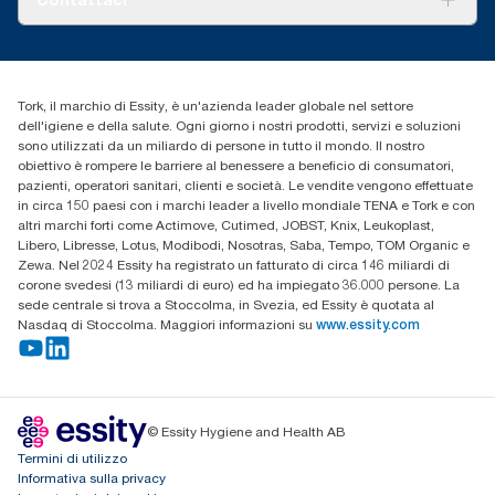
Storie di successo
cfomitaly@torkglobal.com
+39 0331 443896
Trova un distributore
Tork, il marchio di Essity, è un'azienda leader globale nel settore
dell'igiene e della salute. Ogni giorno i nostri prodotti, servizi e soluzioni
sono utilizzati da un miliardo di persone in tutto il mondo. Il nostro
obiettivo è rompere le barriere al benessere a beneficio di consumatori,
pazienti, operatori sanitari, clienti e società. Le vendite vengono effettuate
in circa 150 paesi con i marchi leader a livello mondiale TENA e Tork e con
altri marchi forti come Actimove, Cutimed, JOBST, Knix, Leukoplast,
Libero, Libresse, Lotus, Modibodi, Nosotras, Saba, Tempo, TOM Organic e
Zewa. Nel 2024 Essity ha registrato un fatturato di circa 146 miliardi di
corone svedesi (13 miliardi di euro) ed ha impiegato 36.000 persone. La
sede centrale si trova a Stoccolma, in Svezia, ed Essity è quotata al
Nasdaq di Stoccolma. Maggiori informazioni su
www.essity.com
© Essity Hygiene and Health AB
Termini di utilizzo
Informativa sulla privacy