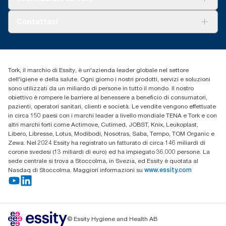
AD-a-Glance
Tork PaperCircle
Chi siamo
Contattaci
Storie di successo
cfomitaly@torkglobal.com
+39 0331 443896
Trova un distributore
Tork, il marchio di Essity, è un'azienda leader globale nel settore
dell'igiene e della salute. Ogni giorno i nostri prodotti, servizi e soluzioni
sono utilizzati da un miliardo di persone in tutto il mondo. Il nostro
obiettivo è rompere le barriere al benessere a beneficio di consumatori,
pazienti, operatori sanitari, clienti e società. Le vendite vengono effettuate
in circa 150 paesi con i marchi leader a livello mondiale TENA e Tork e con
altri marchi forti come Actimove, Cutimed, JOBST, Knix, Leukoplast,
Libero, Libresse, Lotus, Modibodi, Nosotras, Saba, Tempo, TOM Organic e
Zewa. Nel 2024 Essity ha registrato un fatturato di circa 146 miliardi di
corone svedesi (13 miliardi di euro) ed ha impiegato 36.000 persone. La
sede centrale si trova a Stoccolma, in Svezia, ed Essity è quotata al
Nasdaq di Stoccolma. Maggiori informazioni su
www.essity.com
© Essity Hygiene and Health AB