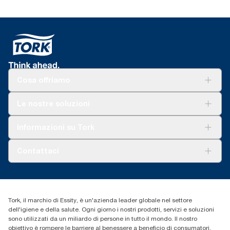
Cosa offriamo
Soluzioni
Le nostre soluzioni
Sostenibilità
Tork Clean Care
Tork Vision Pulizia
Informazioni su Tork
AD-a-Glance
Tork PaperCircle
Chi siamo
Contattaci
Storie di successo
cfomitaly@torkglobal.com
+39 0331 443896
Trova un distributore
Tork, il marchio di Essity, è un'azienda leader globale nel settore
dell'igiene e della salute. Ogni giorno i nostri prodotti, servizi e soluzioni
sono utilizzati da un miliardo di persone in tutto il mondo. Il nostro
obiettivo è rompere le barriere al benessere a beneficio di consumatori,