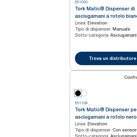
551000
Tork Matic® Dispenser di
asciugamani a rotolo bian
Linea
:
Elevation
Tipo di dispenser
:
Manuale
Sotto-categoria
:
Trova un distributore
Confr
551108
Tork Matic® Dispenser pe
asciugamani a rotolo nero
Linea
:
Elevation
Tipo di dispenser
:
Con sensor
Sotto-categoria
: