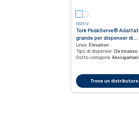
552512
Tork PeakServe® Adattat
grande per dispenser di
Linea
:
asciugamani ad incasso B
Elevation
Tipo di dispenser
:
H5
Sotto-categoria
:
Trova un distributore