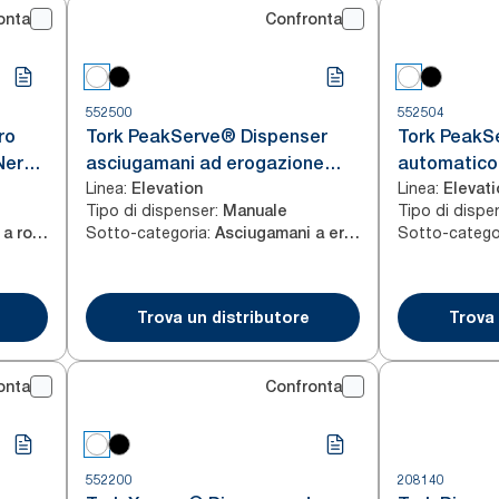
onta
Confronta
552500
552504
ro
Tork PeakServe® Dispenser
Tork PeakS
Nero
asciugamani ad erogazione
automatico
Linea
:
Linea
:
continua Bianco H5
Elevation
parete a er
Elevati
Tipo di dispenser
:
Tipo di dispe
Manuale
bianco H5
Sotto-categoria
:
Sotto-catego
Asciugamani a rotolo
Asciugamani a erogazione continua
Trova un distributore
Trova 
onta
Confronta
552200
208140