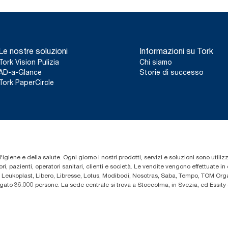
Le nostre soluzioni
Informazioni su Tork
Tork Vision Pulizia
Chi siamo
AD-a-Glance
Storie di successo
Tork PaperCircle
'igiene e della salute. Ogni giorno i nostri prodotti, servizi e soluzioni sono utiliz
i, pazienti, operatori sanitari, clienti e società. Le vendite vengono effettuate i
 Leukoplast, Libero, Libresse, Lotus, Modibodi, Nosotras, Saba, Tempo, TOM Organ
iegato 36.000 persone. La sede centrale si trova a Stoccolma, in Svezia, ed Essi