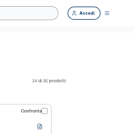
Accedi
24 di 26 prodotti
Confronta