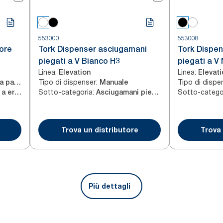
553000
553008
ore
Tork Dispenser asciugamani
Tork Dispe
piegati a V Bianco H3
piegati a V
Linea
:
Linea
:
ianco
Elevation
Elevati
Tipo di dispenser
:
Tipo di dispe
Da incasso a parete manuale
Manuale
Sotto-categoria
:
Sotto-catego
Asciugamani a erogazione continua
Asciugamani piegati a V
Trova un distributore
Trova 
Più dettagli