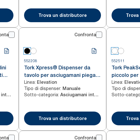
Trova un distributore
Trova 
onta
Confronta
552208
552511
ini
Tork Xpress® Dispenser da
Tork PeakS
ti
tavolo per asciugamani piegati
piccolo per
Linea
:
Linea
:
a Z Nero H2
Elevation
asciugaman
Elevati
Tipo di dispenser
:
Tipo di dispe
Manuale
H5
Sotto-categoria
:
Sotto-catego
Asciugamani intercalati
Asciugamani intercalati
Trova un distributore
Trova 
onta
Confronta