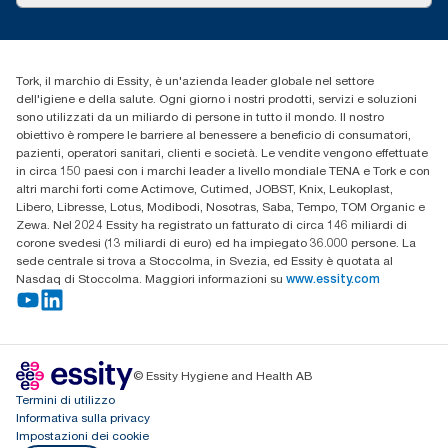
cfomitaly@torkglobal.com
+39 0331 443896
Trova un distributore
Tork, il marchio di Essity, è un'azienda leader globale nel settore
dell'igiene e della salute. Ogni giorno i nostri prodotti, servizi e soluzioni
sono utilizzati da un miliardo di persone in tutto il mondo. Il nostro
obiettivo è rompere le barriere al benessere a beneficio di consumatori,
pazienti, operatori sanitari, clienti e società. Le vendite vengono effettuate
in circa 150 paesi con i marchi leader a livello mondiale TENA e Tork e con
altri marchi forti come Actimove, Cutimed, JOBST, Knix, Leukoplast,
Libero, Libresse, Lotus, Modibodi, Nosotras, Saba, Tempo, TOM Organic e
Zewa. Nel 2024 Essity ha registrato un fatturato di circa 146 miliardi di
corone svedesi (13 miliardi di euro) ed ha impiegato 36.000 persone. La
sede centrale si trova a Stoccolma, in Svezia, ed Essity è quotata al
Nasdaq di Stoccolma. Maggiori informazioni su
www.essity.com
© Essity Hygiene and Health AB
Termini di utilizzo
Informativa sulla privacy
Impostazioni dei cookie