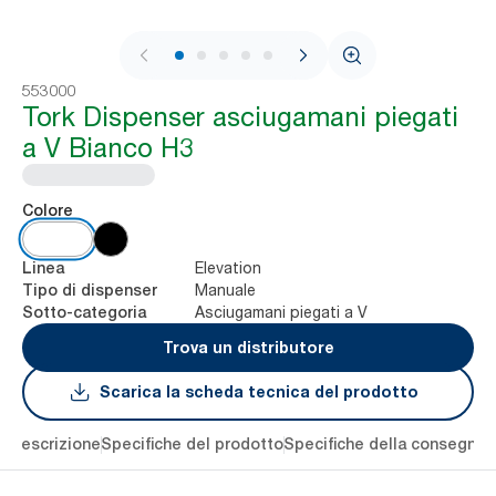
1 / 8
553000
Tork Dispenser asciugamani piegati
a V Bianco H3
Colore
Elevation
Linea
Manuale
Tipo di dispenser
Asciugamani piegati a V
Sotto-categoria
Trova un distributore
Scarica la scheda tecnica del prodotto
li
Descrizione
Specifiche del prodotto
Specifiche della consegna
S