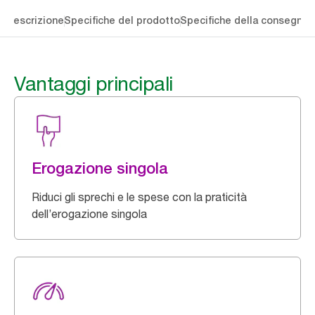
li
Descrizione
Specifiche del prodotto
Specifiche della consegna
S
Vantaggi principali
Erogazione singola
Riduci gli sprechi e le spese con la praticità
dell’erogazione singola