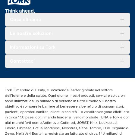
delle ricariche, combinate con i dati di consumo. In quanto
**
Utilizzo con le ricariche Tork 290016, 290059 e 290067.
*
Prodotti certificati dall’SRA (Associazione svedese per la lotta
media di sistema, questi dati non devono essere usati nei report
ai reumatismi).
***
Disponibile in determinati paesi in Europa.
delle emissioni di carbonio relativi al consumo e ad articoli
Cosa offriamo
specifici.
**
Mediamente, rispetto all’impronta di carbonio media di tutte le
Soluzioni
Le nostre soluzioni
ricariche Tork Matic® (H1) prima dell’inizio dell’acquisto di
Sostenibilità
elettricità rinnovabile, verificata e convalidata da garanzie di
Tork Clean Care
Tork Vision Pulizia
origine, per le nostre attività di produzione della carta. Le
Informazioni su Tork
AD-a-Glance
risultanti riduzioni dell’impronta di carbonio sono state
quantificate tramite valutazioni di terzi del ciclo di vita cradle-
Tork PaperCircle
Chi siamo
Contattaci
to-grave.
Storie di successo
cfomitaly@torkglobal.com
+39 0331 443896
Trova un distributore
Tork, il marchio di Essity, è un'azienda leader globale nel settore
dell'igiene e della salute. Ogni giorno i nostri prodotti, servizi e soluzioni
sono utilizzati da un miliardo di persone in tutto il mondo. Il nostro
obiettivo è rompere le barriere al benessere a beneficio di consumatori,
pazienti, operatori sanitari, clienti e società. Le vendite vengono effettuate
in circa 150 paesi con i marchi leader a livello mondiale TENA e Tork e con
altri marchi forti come Actimove, Cutimed, JOBST, Knix, Leukoplast,
Libero, Libresse, Lotus, Modibodi, Nosotras, Saba, Tempo, TOM Organic e
Zewa. Nel 2024 Essity ha registrato un fatturato di circa 146 miliardi di