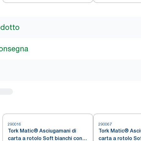
H1
odotto
consegna
290016
290067
Tork Matic® Asciugamani di
Tork Matic® Asci
carta a rotolo Soft bianchi con
carta a rotolo Sof