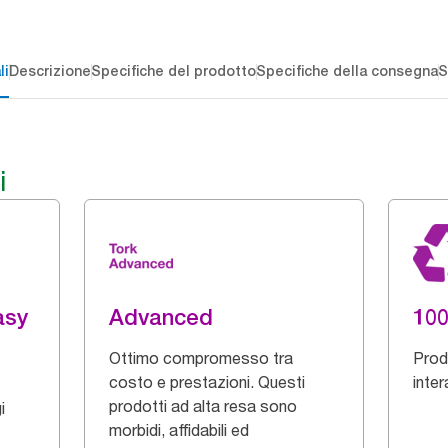
li
Descrizione
Specifiche del prodotto
Specifiche della consegna
S
i
asy
Advanced
100
Ottimo compromesso tra
Prod
costo e prestazioni. Questi
inter
prodotti ad alta resa sono
i
morbidi, affidabili ed