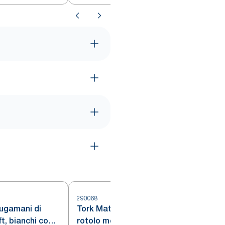
290068
2
ugamani di
Tork Matic® Asciugamani a
t, bianchi con
rotolo monouso blu, H1, qualità