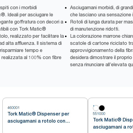
spiti con i morbidi
Asciugamani morbidi, di grandi 
®. Ideali per asciugare le
che lasciano una sensazione i
egante goffratura con decori a
Rotoli di lunga durata per mas
atibili con Tork Matic®
di manutenzione ridotti.
lo, realizzato per facilitare la
La colorazione marrone chiaro
 alta affluenza. Il sistema di
scatole di cartone riciclato tra
 risparmiare tempo e
approvvigionamento della fibra
è realizzata al 100% con fibre
desidera dimostrare il propri
senza rinunciare all’elevata qu
460001
Tork Matic® Dispenser per
551000
Tork Matic® Disp
asciugamani a rotolo con
asciugamani a ro
sensore Intuition™ Acciaio Inox