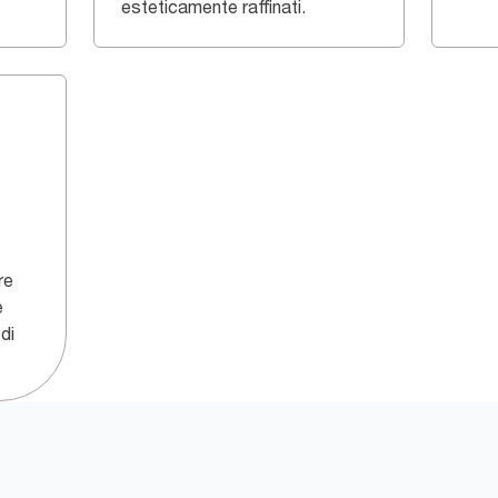
esteticamente raffinati.
re
è
di