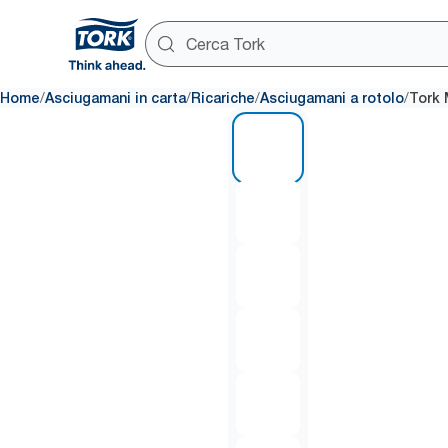
/
/
/
/
Home
Asciugamani in carta
Ricariche
Asciugamani a rotolo
Tork 
1 of 7