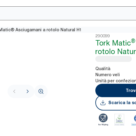
Matic® Asciugamani a rotolo Natural H1
290099
®
Tork Matic
rotolo Natur
Qualità
Numero veli
Unità per confezio
Trov
Scarica la s