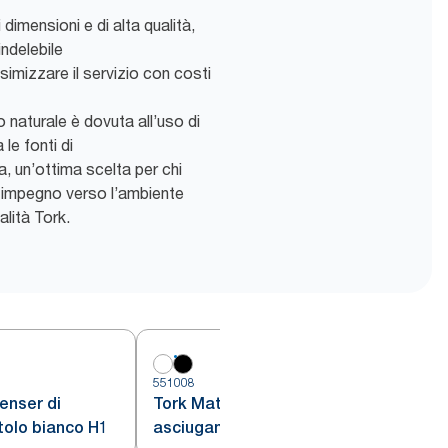
dimensioni e di alta qualità,
ndelebile
simizzare il servizio con costi
 naturale è dovuta all’uso di
 le fonti di
, un’ottima scelta per chi
o impegno verso l’ambiente
alità Tork.
551008
5
enser di
Tork Matic® Dispenser nero per
tolo bianco H1
asciugamani a rotolo Nero H1