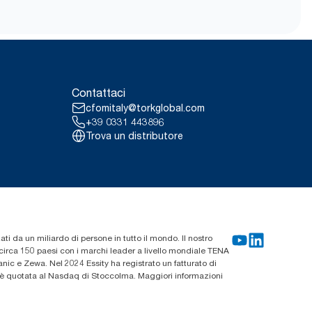
*
ta.
tic® (H1) per utilizzo. In base a
290067 con riferimento al peso.
litare il trasporto,
 tutte le categorie di qualità delle
 sistema, questi dati non devono
sumo e ad articoli specifici.
e ricariche Tork Matic® (H1) prima
ai reumatismi).
Contattaci
onvalidata da garanzie di origine,
uzioni dell’impronta di carbonio
cfomitaly@torkglobal.com
ita cradle-to-grave.
+39 0331 443896
Trova un distributore
zati da un miliardo di persone in tutto il mondo. Il nostro
n circa 150 paesi con i marchi leader a livello mondiale TENA
ic e Zewa. Nel 2024 Essity ha registrato un fatturato di
ty è quotata al Nasdaq di Stoccolma. Maggiori informazioni