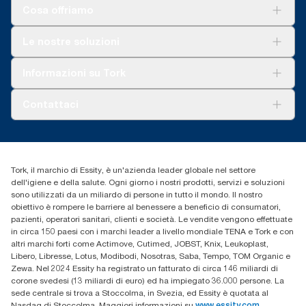
Cosa offriamo
Soluzioni
Le nostre soluzioni
Sostenibilità
Tork Clean Care
Tork Vision Pulizia
Informazioni su Tork
AD-a-Glance
Tork PaperCircle
Chi siamo
Contattaci
Storie di successo
cfomitaly@torkglobal.com
+39 0331 443896
Trova un distributore
Tork, il marchio di Essity, è un'azienda leader globale nel settore
dell'igiene e della salute. Ogni giorno i nostri prodotti, servizi e soluzioni
sono utilizzati da un miliardo di persone in tutto il mondo. Il nostro
obiettivo è rompere le barriere al benessere a beneficio di consumatori,
pazienti, operatori sanitari, clienti e società. Le vendite vengono effettuate
in circa 150 paesi con i marchi leader a livello mondiale TENA e Tork e con
altri marchi forti come Actimove, Cutimed, JOBST, Knix, Leukoplast,
Libero, Libresse, Lotus, Modibodi, Nosotras, Saba, Tempo, TOM Organic e
Zewa. Nel 2024 Essity ha registrato un fatturato di circa 146 miliardi di
corone svedesi (13 miliardi di euro) ed ha impiegato 36.000 persone. La
sede centrale si trova a Stoccolma, in Svezia, ed Essity è quotata al
Nasdaq di Stoccolma. Maggiori informazioni su
www.essity.com