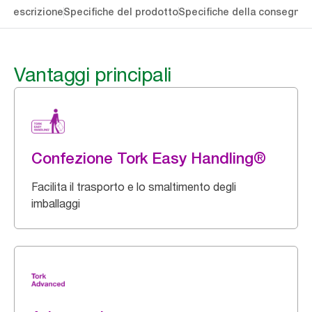
li
Descrizione
Specifiche del prodotto
Specifiche della consegna
S
Vantaggi principali
Confezione Tork Easy Handling®
Facilita il trasporto e lo smaltimento degli
imballaggi