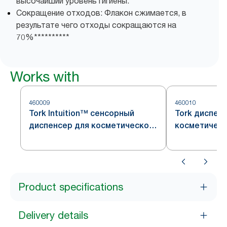
высочайший уровень гигиены.
Сокращение отходов: Флакон сжимается, в
результате чего отходы сокращаются на
70%**********
Works with
460009
460010
Tork Intuition™ сенсорный
Tork диспен
диспенсер для косметической
косметическ
продукции, система S4
нержавеющая
S4
Product specifications
Delivery details