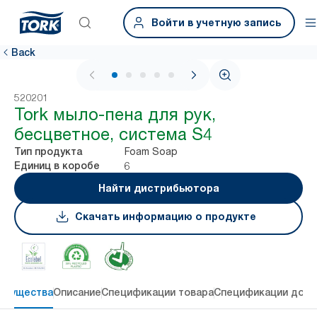
Войти в учетную запись
Back
1 / 6
520201
Tork мыло-пена для рук,
бесцветное, система S4
Foam Soap
Тип продукта
6
Единиц в коробе
Найти дистрибьютора
Скачать информацию о продукте
имущества
Описание
Спецификации товара
Спецификации дост