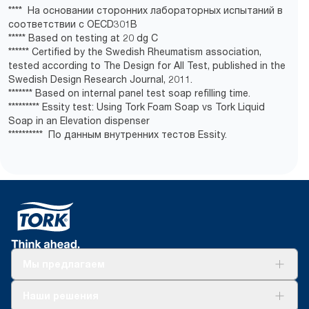
**** На основании сторонних лабораторных испытаний в
соответствии с OECD301B
***** Based on testing at 20 dg C
****** Certified by the Swedish Rheumatism association,
tested according to The Design for All Test, published in the
Swedish Design Research Journal, 2011.
******* Based on internal panel test soap refilling time.
********* Essity test: Using Tork Foam Soap vs Tork Liquid
Soap in an Elevation dispenser
********** По данным внутренних тестов Essity.
Мы предлагаем
Решения
Наши решения
Устойчивое развитие