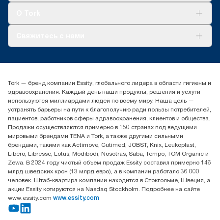
Tork Clean Care
AD-a-Glance
О Tork
О нас
Свяжитесь с нами
Истории успеха
timur.ageyev@essity.com
(+7) 777 779 0095
Найдите дистрибьютора
Tork — бренд компании Essity, глобального лидера в области гигиены и
Контакты на рынках СНГ
здравоохранения. Каждый день наши продукты, решения и услуги
ООО «Эссити», Представительство в Казахстане Пр.
используются миллиардами людей по всему миру. Наша цель —
Достык, 210, 2 блок, 3 этаж,
устранять барьеры на пути к благополучию ради пользы потребителей,
офис №32 050051, г.
пациентов, работников сферы здравоохранения, клиентов и общества.
Алматы, Казахстан
Продажи осуществляются примерно в 150 странах под ведущими
мировыми брендами TENA и Tork, а также другими сильными
брендами, такими как Actimove, Cutimed, JOBST, Knix, Leukoplast,
Libero, Libresse, Lotus, Modibodi, Nosotras, Saba, Tempo, TOM Organic и
Zewa. В 2024 году чистый объем продаж Essity составил примерно 146
млрд шведских крон (13 млрд евро), а в компании работало 36 000
человек. Штаб-квартира компании находится в Стокгольме, Швеция, а
акции Essity котируются на Nasdaq Stockholm. Подробнее на сайте
www.essity.com
www.essity.com