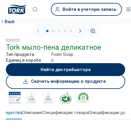
Войти в учетную запись
Back
1 / 6
520701
Tork мыло-пена деликатное
Foam Soap
Тип продукта
6
Единиц в коробе
Найти дистрибьютора
Скачать информацию о продукте
имущества
Описание
Спецификации товара
Спецификации дост