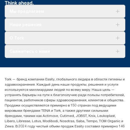
Мы предлагаем
Решения
Наши решения
Устойчивое развитие
Tork Clean Care
AD-a-Glance
О Tork
О нас
Свяжитесь с нами
Истории успеха
timur.ageyev@essity.com
(+7) 777 779 0095
Найдите дистрибьютора
Tork — бренд компании Essity, глобального лидера в области гигиены и
Контакты на рынках СНГ
здравоохранения. Каждый день наши продукты, решения и услуги
ООО «Эссити», Представительство в Казахстане Пр.
используются миллиардами людей по всему миру. Наша цель —
Достык, 210, 2 блок, 3 этаж,
устранять барьеры на пути к благополучию ради пользы потребителей,
офис №32 050051, г.
пациентов, работников сферы здравоохранения, клиентов и общества.
Алматы, Казахстан
Продажи осуществляются примерно в 150 странах под ведущими
мировыми брендами TENA и Tork, а также другими сильными
брендами, такими как Actimove, Cutimed, JOBST, Knix, Leukoplast,
Libero, Libresse, Lotus, Modibodi, Nosotras, Saba, Tempo, TOM Organic и
Zewa. В 2024 году чистый объем продаж Essity составил примерно 146