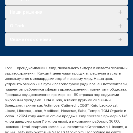
Решения
Наши решения
Устойчивое развитие
Tork Clean Care
AD-a-Glance
О Tork
О нас
Свяжитесь с нами
Истории успеха
timur.ageyev@essity.com
(+7) 777 779 0095
Найдите дистрибьютора
Tork — бренд компании Essity, глобального лидера в области гигиены и
Контакты на рынках СНГ
здравоохранения. Каждый день наши продукты, решения и услуги
ООО «Эссити», Представительство в Казахстане Пр.
используются миллиардами людей по всему миру. Наша цель —
Достык, 210, 2 блок, 3 этаж,
устранять барьеры на пути к благополучию ради пользы потребителей,
офис №32 050051, г.
пациентов, работников сферы здравоохранения, клиентов и общества.
Алматы, Казахстан
Продажи осуществляются примерно в 150 странах под ведущими
мировыми брендами TENA и Tork, а также другими сильными
брендами, такими как Actimove, Cutimed, JOBST, Knix, Leukoplast,
Libero, Libresse, Lotus, Modibodi, Nosotras, Saba, Tempo, TOM Organic и
Zewa. В 2024 году чистый объем продаж Essity составил примерно 146
млрд шведских крон (13 млрд евро), а в компании работало 36 000
человек. Штаб-квартира компании находится в Стокгольме, Швеция, а
акции Essity котируются на Nasdaq Stockholm. Подробнее на сайте