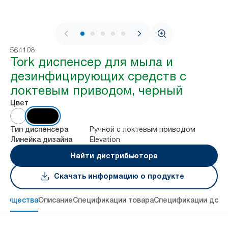
1 / 6
564108
Tork диспенсер для мыла и
дезинфицирующих средств с
локтевым приводом, черный
Цвет
Ручной с локтевым приводом
Тип диспенсера
Elevation
Линейка дизайна
Найти дистрибьютора
Скачать информацию о продукте
имущества
Описание
Спецификации товара
Спецификации дост