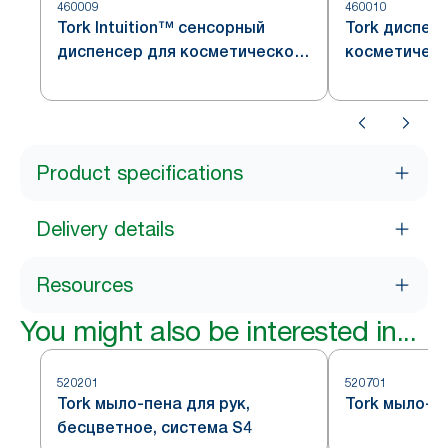
460009
460010
Tork Intuition™ сенсорный
Tork диспен
диспенсер для косметической
косметическ
продукции, система S4
нержавеющая
S4
Product specifications
Delivery details
Resources
You might also be interested in...
520201
520701
Tork мыло-пена для рук,
Tork мыло-п
бесцветное, система S4