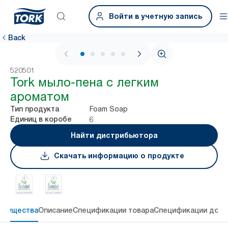
Войти в учетную запись
Back
1 / 6
520501
Tork мыло-пена с легким
ароматом
Foam Soap
Тип продукта
6
Единиц в коробе
Найти дистрибьютора
Скачать информацию о продукте
имущества
Описание
Спецификации товара
Спецификации дост