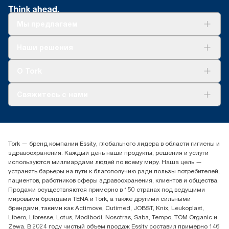
Мы предлагаем
Решения
Наши решения
Устойчивое развитие
Tork Clean Care
AD-a-Glance
О Tork
О нас
Свяжитесь с нами
Истории успеха
timur.ageyev@essity.com
(+7) 777 779 0095
Найдите дистрибьютора
Tork — бренд компании Essity, глобального лидера в области гигиены и
Контакты на рынках СНГ
здравоохранения. Каждый день наши продукты, решения и услуги
ООО «Эссити», Представительство в Казахстане Пр.
используются миллиардами людей по всему миру. Наша цель —
Достык, 210, 2 блок, 3 этаж,
устранять барьеры на пути к благополучию ради пользы потребителей,
офис №32 050051, г.
пациентов, работников сферы здравоохранения, клиентов и общества.
Алматы, Казахстан
Продажи осуществляются примерно в 150 странах под ведущими
мировыми брендами TENA и Tork, а также другими сильными
брендами, такими как Actimove, Cutimed, JOBST, Knix, Leukoplast,
Libero, Libresse, Lotus, Modibodi, Nosotras, Saba, Tempo, TOM Organic и
Zewa. В 2024 году чистый объем продаж Essity составил примерно 146