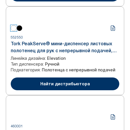
552550
Tork PeakServe® мини-диспенсер листовых
полотенец для рук с непрерывной подачей,
белый, система H5
Линейка дизайна
:
Elevation
Тип диспенсера
:
Ручной
Подкатегория
:
Полотенца с непрерывной подачей
Найти дистрибьютора
460001