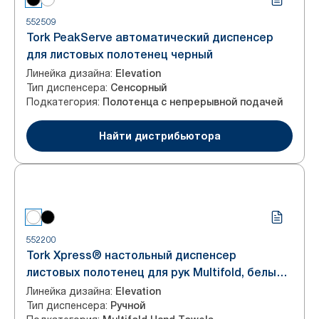
552509
Tork PeakServe автоматический диспенсер
для листовых полотенец черный
Линейка дизайна
:
Elevation
Тип диспенсера
:
Сенсорный
Подкатегория
:
Полотенца с непрерывной подачей
Найти дистрибьютора
552200
Tork Xpress® настольный диспенсер
листовых полотенец для рук Multifold, белый,
система H2
Линейка дизайна
:
Elevation
Тип диспенсера
:
Ручной