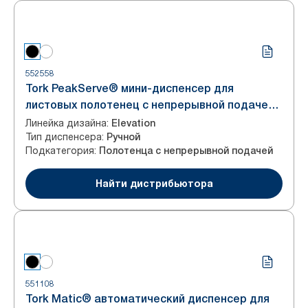
552558
Tork PeakServe® мини-диспенсер для
листовых полотенец с непрерывной подачей,
система Н5, черный
Линейка дизайна
:
Elevation
Тип диспенсера
:
Ручной
Подкатегория
:
Полотенца с непрерывной подачей
Найти дистрибьютора
551108
Tork Matic® автоматический диспенсер для