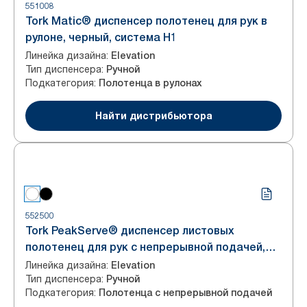
551008
Tork Matic® диспенсер полотенец для рук в
рулоне, черный, система H1
Линейка дизайна
:
Elevation
Тип диспенсера
:
Ручной
Подкатегория
:
Полотенца в рулонах
Найти дистрибьютора
552500
Tork PeakServe® диспенсер листовых
полотенец для рук с непрерывной подачей,
белый, система H5
Линейка дизайна
:
Elevation
Тип диспенсера
:
Ручной
Подкатегория
:
Полотенца с непрерывной подачей