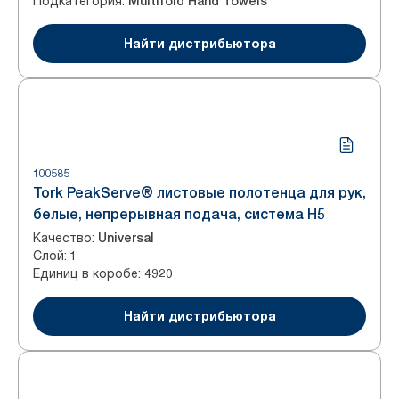
Подкатегория
:
Multifold Hand Towels
Найти дистрибьютора
100585
Tork PeakServe® листовые полотенца для рук,
белые, непрерывная подача, система H5
Качество
:
Universal
Слой
:
1
Единиц в коробе
:
4920
Найти дистрибьютора