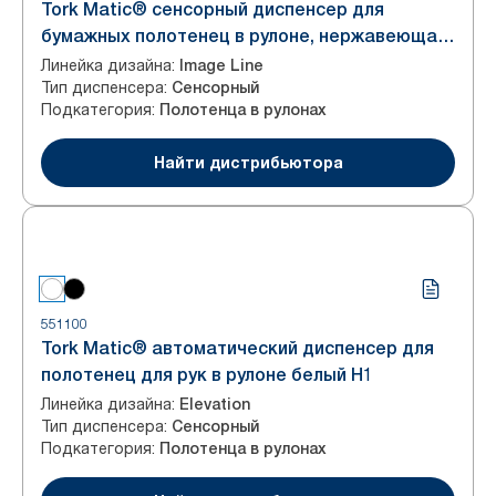
Tork Matic® сенсорный диспенсер для
бумажных полотенец в рулоне, нержавеющая
сталь, система H1
Линейка дизайна
:
Image Line
Тип диспенсера
:
Сенсорный
Подкатегория
:
Полотенца в рулонах
Найти дистрибьютора
551100
Tork Matic® автоматический диспенсер для
полотенец для рук в рулоне белый H1
Линейка дизайна
:
Elevation
Тип диспенсера
:
Сенсорный
Подкатегория
:
Полотенца в рулонах