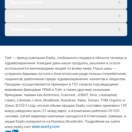
Решения
Наши решения
Устойчивое развитие
Tork Clean Care
AD-a-Glance
О Tork
О нас
Свяжитесь с нами
Истории успеха
timur.ageyev@essity.com
(+7) 777 779 0095
Найдите дистрибьютора
Tork — бренд компании Essity, глобального лидера в области гигиены и
Контакты на рынках СНГ
здравоохранения. Каждый день наши продукты, решения и услуги
ООО «Эссити», Представительство в Казахстане Пр.
используются миллиардами людей по всему миру. Наша цель —
Достык, 210, 2 блок, 3 этаж,
устранять барьеры на пути к благополучию ради пользы потребителей,
офис №32 050051, г.
пациентов, работников сферы здравоохранения, клиентов и общества.
Алматы, Казахстан
Продажи осуществляются примерно в 150 странах под ведущими
мировыми брендами TENA и Tork, а также другими сильными
брендами, такими как Actimove, Cutimed, JOBST, Knix, Leukoplast,
Libero, Libresse, Lotus, Modibodi, Nosotras, Saba, Tempo, TOM Organic и
Zewa. В 2024 году чистый объем продаж Essity составил примерно 146
млрд шведских крон (13 млрд евро), а в компании работало 36 000
человек. Штаб-квартира компании находится в Стокгольме, Швеция, а
акции Essity котируются на Nasdaq Stockholm. Подробнее на сайте
www.essity.com
www.essity.com