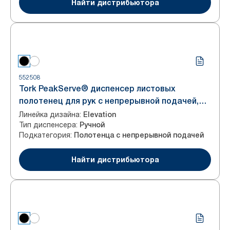
Найти дистрибьютора
552508
Tork PeakServe® диспенсер листовых
полотенец для рук с непрерывной подачей,
черный, система H5
Линейка дизайна
:
Elevation
Тип диспенсера
:
Ручной
Подкатегория
:
Полотенца с непрерывной подачей
Найти дистрибьютора