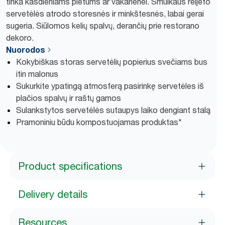
tinka kasdieniams pietums ar vakarienei. Smulkaus reljefo
servetėlės atrodo storesnės ir minkštesnės, labai gerai
sugeria. Siūlomos kelių spalvų, derančių prie restorano
dekoro.
Nuorodos
Kokybiškas storas servetėlių popierius svečiams bus
itin malonus
Sukurkite ypatingą atmosferą pasirinkę servetėles iš
plačios spalvų ir raštų gamos
Sulankstytos servetėlės sutaupys laiko dengiant stalą
Pramoniniu būdu kompostuojamas produktas*
Product specifications
Delivery details
Resources