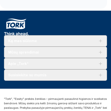
Ką mes siūlome
Sprendimai verslui
Mūsų sprendimai
Tvarumas
„Tork Clean Care“
„Tork Vision“ valymas
Apie „Tork“
„AD-a-Glance“
Apie mus
Susisiekite su mumis
Sėkmės istorijos
Naujienos ir pranešimai spaudai
torklt@essity.com
+370 5 268 3455
Rasti platintoją
"Tork", "Essity" prekės ženklas – pirmaujanti pasaulinė higienos ir sveikatos
UAB Essity Lithuania
bendrovė. Mūsų siekis yra kelti žmonių gerovę siūlant savo produktus ir
Naugarduko g. 98
paslaugas. Prekyba pasaulyje pirmaujančių prekių ženklų TENA ir „Tork“ bei
LT-03160 Vilnius, Lietuva