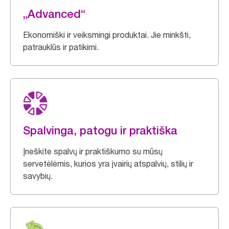
„Advanced“
Ekonomiški ir veiksmingi produktai. Jie minkšti,
patrauklūs ir patikimi.
Spalvinga, patogu ir praktiška
Įneškite spalvų ir praktiškumo su mūsų
servetėlėmis, kurios yra įvairių atspalvių, stilių ir
savybių.