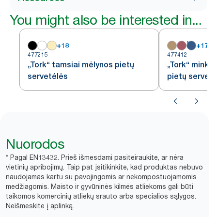
You might also be interested in...
+
18
+
17
477215
477412
„Tork“ tamsiai mėlynos pietų
„Tork“ minkš
servetėlės
pietų servet
Nuorodos
* Pagal EN13432. Prieš išmesdami pasiteiraukite, ar nėra
vietinių apribojimų. Taip pat įsitikinkite, kad produktas nebuvo
naudojamas kartu su pavojingomis ar nekompostuojamomis
medžiagomis. Maisto ir gyvūninės kilmės atliekoms gali būti
taikomos komercinių atliekų srauto arba specialios sąlygos.
Neišmeskite į aplinką.​