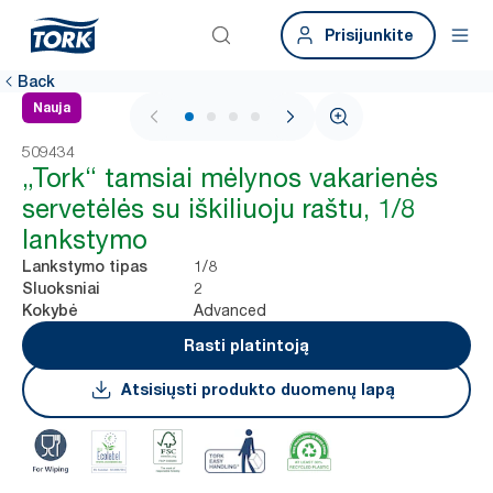
Prisijunkite
Back
Nauja
1 / 4
509434
„Tork“ tamsiai mėlynos vakarienės
servetėlės su iškiliuoju raštu, 1/8
lankstymo
1/8
Lankstymo tipas
2
Sluoksniai
Advanced
Kokybė
Rasti platintoją
Atsisiųsti produkto duomenų lapą