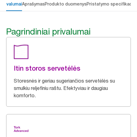
 privalumai
Aprašymas
Produkto duomenys
Pristatymo specifikacij
Pagrindiniai privalumai
Itin storos servetėlės
Storesnės ir geriau sugeriančios servetėlės su
smulkiu reljefiniu raštu. Efektyviau ir daugiau
komforto.