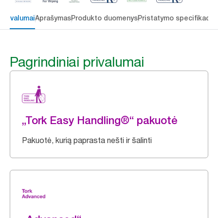
 privalumai
Aprašymas
Produkto duomenys
Pristatymo specifikacij
Pagrindiniai privalumai
„Tork Easy Handling®“ pakuotė
Pakuotė, kurią paprasta nešti ir šalinti