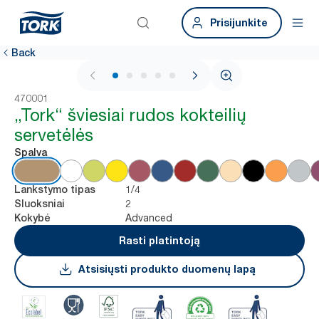
Prisijunkite
Back
1 / 5
470001
„Tork“ šviesiai rudos kokteilių
servetėlės
Spalva
1/4
Lankstymo tipas
2
Sluoksniai
Advanced
Kokybė
Rasti platintoją
Atsisiųsti produkto duomenų lapą