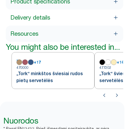
Product specifications
Delivery details
Resources
You might also be interested in...
+
17
+
18
470000
477202
„Tork“ minkštos šviesiai rudos
„Tork“ šviesi
pietų servetėlės
servetėlės
Nuorodos
* Pagal EN13432. Prieš išmesdami pasiteiraukite, ar nėra