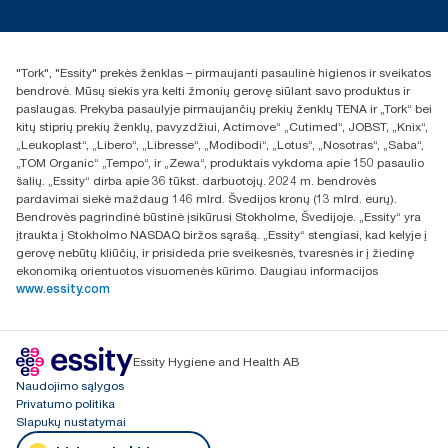
Naujienos ir pranešimai spaudai
torklt@essity.com
+370 5 268 3455
Rasti platintoją
"Tork", "Essity" prekės ženklas – pirmaujanti pasaulinė higienos ir sveikatos
UAB Essity Lithuania
bendrovė. Mūsų siekis yra kelti žmonių gerovę siūlant savo produktus ir
Naugarduko g. 98
paslaugas. Prekyba pasaulyje pirmaujančių prekių ženklų TENA ir „Tork“ bei
LT-03160 Vilnius, Lietuva
kitų stiprių prekių ženklų, pavyzdžiui, Actimove“ „Cutimed“, JOBST, „Knix“,
„Leukoplast“, „Libero“, „Libresse“, „Modibodi“, „Lotus“, „Nosotras“, „Saba“,
„TOM Organic“ „Tempo“, ir „Zewa“, produktais vykdoma apie 150 pasaulio
šalių. „Essity“ dirba apie 36 tūkst. darbuotojų. 2024 m. bendrovės
pardavimai siekė maždaug 146 mlrd. Švedijos kronų (13 mlrd. eurų).
Bendrovės pagrindinė būstinė įsikūrusi Stokholme, Švedijoje. „Essity“ yra
įtraukta į Stokholmo NASDAQ biržos sąrašą. „Essity“ stengiasi, kad kelyje į
gerovę nebūtų kliūčių, ir prisideda prie sveikesnės, tvaresnės ir į žiedinę
ekonomiką orientuotos visuomenės kūrimo. Daugiau informacijos
www.essity.com
Essity Hygiene and Health AB
Naudojimo sąlygos
Privatumo politika
Slapukų nustatymai