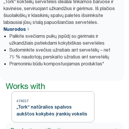
„Tork“ kokteilių servetėlės idealiai tinkamos baruose ir
kavinėse, serviruojant užkandžius ir gėrimus. Iš plačios
šiuolaikiškų ir klasikinių spalvų paletės išsirinksite
labiausiai jūsų stalą papuošiančias servetėles.
Nuorodos
Palikite svečiams puikų įspūdį su gėrimais ir
užkandžiais patiekdami kokybiškas servetėles
Sudominkite svečius užrašais ant servetėlių – net
75 % naudotojų perskaito užrašus ant servetėlių
Pramoniniu būdu kompostuojamas produktas*
Works with
474637
„Tork“ natūralios spalvos
aukštos kokybės įrankių vokelis