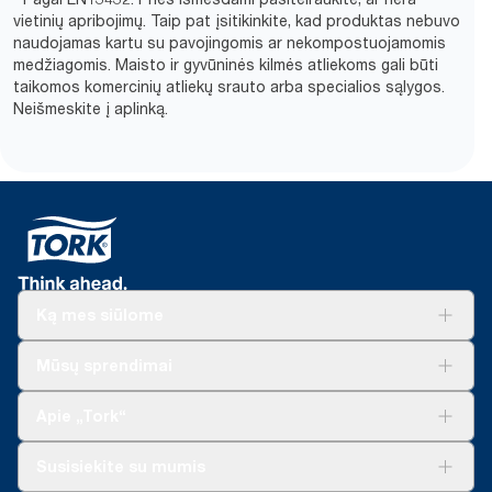
vietinių apribojimų. Taip pat įsitikinkite, kad produktas nebuvo
naudojamas kartu su pavojingomis ar nekompostuojamomis
medžiagomis. Maisto ir gyvūninės kilmės atliekoms gali būti
taikomos komercinių atliekų srauto arba specialios sąlygos.
Neišmeskite į aplinką.​
Ką mes siūlome
Sprendimai verslui
Mūsų sprendimai
Tvarumas
„Tork Clean Care“
„Tork Vision“ valymas
Apie „Tork“
„AD-a-Glance“
Apie mus
Susisiekite su mumis
Sėkmės istorijos