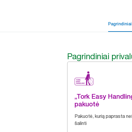
Pagrindiniai
Pagrindiniai priva
„Tork Easy Handli
pakuotė
Pakuotė, kurią paprasta nešt
šalinti