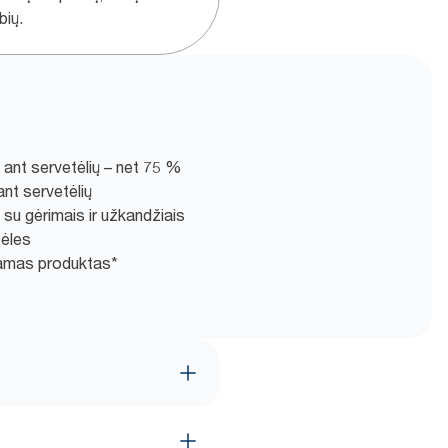
bių.
ant servetėlių – net 75 %
nt servetėlių
 su gėrimais ir užkandžiais
tėles
amas produktas*