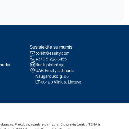
Susisiekite su mumis
torklt@essity.com
+370 5 268 3455
paudai
Rasti platintoją
UAB Essity Lithuania
Naugarduko g. 98
LT-03160 Vilnius, Lietuva
 paslaugas. Prekyba pasaulyje pirmaujančių prekių ženklų TENA ir