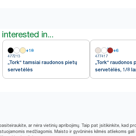
interested in...
+
18
+
6
477213
477417
„Tork“ tamsiai raudonos pietų
„Tork“ raudonos 
servetėlės
servetėlės, 1/8 
asiteiraukite, ar nėra vietinių apribojimų. Taip pat įsitikinkite, ka
tuojamomis medžiagomis. Maisto ir gyvūninės kilmės atliekoms gali 