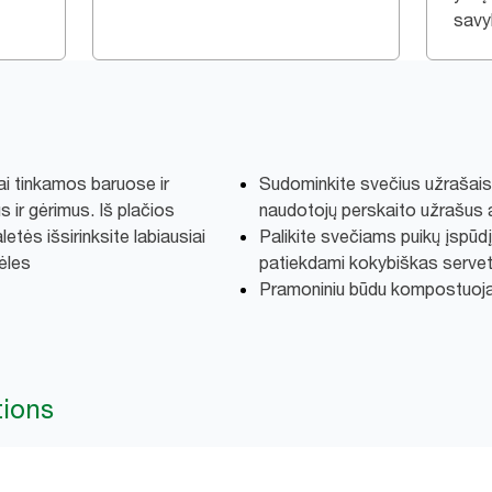
savy
iai tinkamos baruose ir
Sudominkite svečius užrašais 
s ir gėrimus. Iš plačios
naudotojų perskaito užrašus a
aletės išsirinksite labiausiai
Palikite svečiams puikų įspūdį
ėles
patiekdami kokybiškas serve
Pramoniniu būdu kompostuoj
tions