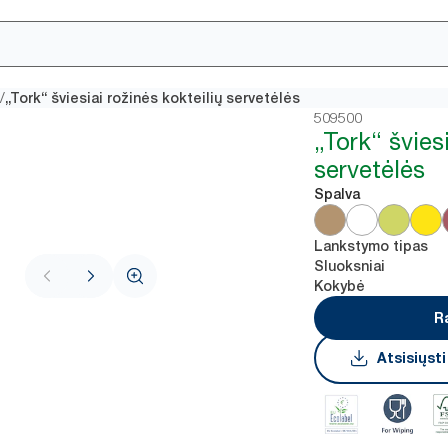
/
„Tork“ šviesiai rožinės kokteilių servetėlės
509500
„Tork“ švies
servetėlės
Spalva
Lankstymo tipas
Sluoksniai
Kokybė
R
Atsisiųst