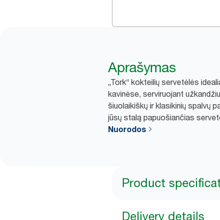
Aprašymas
„Tork“ kokteilių servetėlės ideal
kavinėse, serviruojant užkandžiu
šiuolaikiškų ir klasikinių spalvų p
jūsų stalą papuošiančias servet
Nuorodos
Product specifica
Delivery details