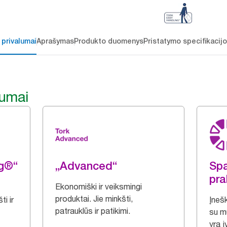
 privalumai
Aprašymas
Produkto duomenys
Pristatymo specifikacij
lumai
ng®“
„Advanced“
Spa
pra
Ekonomiški ir veiksmingi
produktai. Jie minkšti,
i ir
Įnešk
patrauklūs ir patikimi.
su m
yra įv