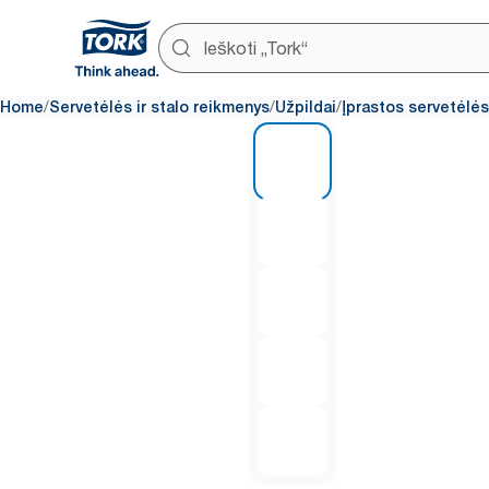
/
/
/
Home
Servetėlės ir stalo reikmenys
Užpildai
Įprastos servetėlės
1 of 5