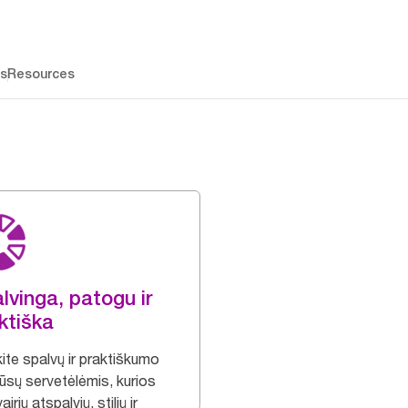
os
Resources
lvinga, patogu ir
ktiška
ite spalvų ir praktiškumo
ūsų servetėlėmis, kurios
airių atspalvių, stilių ir