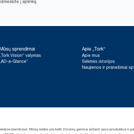
šmeskite į aplinką.​
Mūsų sprendimai
Apie „Tork“
„Tork Vision“ valymas
Apie mus
„AD-a-Glance“
Sėkmės istorijos
Naujienos ir pranešimai s
sveikatos bendrovė. Mūsų siekis yra kelti žmonių gerovę siūlant savo produktus ir