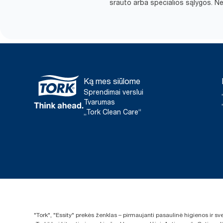
srauto arba specialios sąlygos. Nei
Ką mes siūlome
Sprendimai verslui
Tvarumas
„Tork Clean Care“
"Tork", "Essity" prekės ženklas – pirmaujanti pasaulinė higienos ir 