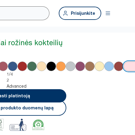
Prisijunkite
iai rožinės kokteilių
1/4
2
Advanced
asti platintoją
i produkto duomenų lapą