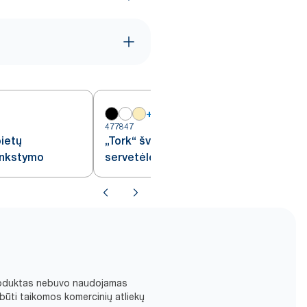
+
18
477847
4
pietų
„Tork“ šviesiai rožinės pietų
lankstymo
servetėlės
d produktas nebuvo naudojamas
būti taikomos komercinių atliekų