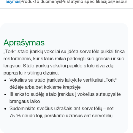
Aprašymas
Produkto duomenys
Pristatymo specifikacijos
Resource
Aprašymas
„Tork“ stalo įrankių vokeliai su įdėta servetėle puikiai tinka
restoranams, kur stalus reikia padengti kuo greičiau ir kuo
lengviau. Stalo įrankių vokeliai papildo stalo išvaizdą
paprastu ir stilingu dizainu.
Vokelius su stalo įrankiais laikykite vertikaliai „Tork“
dėžėje arba bet kokiame krepšyje
Iš anksto sudėję stalo įrankius į vokelius sutaupysite
brangaus laiko
Sudominkite svečius užrašais ant servetėlių – net
75 % naudotojų perskaito užrašus ant servetėlių