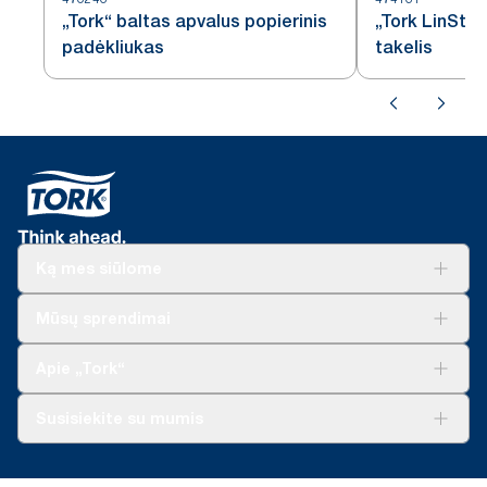
„Tork“ baltas apvalus popierinis
„Tork LinStyl
padėkliukas
takelis
Ką mes siūlome
Sprendimai verslui
Mūsų sprendimai
Tvarumas
„Tork Clean Care“
„Tork Vision“ valymas
Apie „Tork“
„AD-a-Glance“
Apie mus
Susisiekite su mumis
Sėkmės istorijos
Naujienos ir pranešimai spaudai
torklt@essity.com
+370 5 268 3455