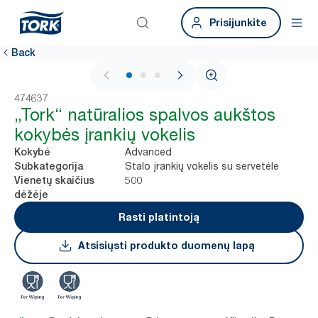
Prisijunkite
Back
1 / 3
474637
„Tork“ natūralios spalvos aukštos
kokybės įrankių vokelis
Advanced
Kokybė
Stalo įrankių vokelis su servetėle
Subkategorija
500
Vienetų skaičius
dėžėje
Rasti platintoją
Atsisiųsti produkto duomenų lapą