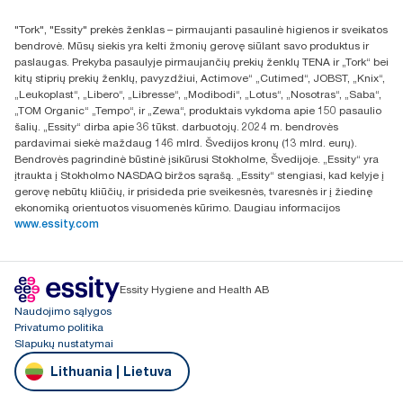
Rasti platintoją
"Tork", "Essity" prekės ženklas – pirmaujanti pasaulinė higienos ir sveikatos
UAB Essity Lithuania
bendrovė. Mūsų siekis yra kelti žmonių gerovę siūlant savo produktus ir
Naugarduko g. 98
paslaugas. Prekyba pasaulyje pirmaujančių prekių ženklų TENA ir „Tork“ bei
LT-03160 Vilnius, Lietuva
kitų stiprių prekių ženklų, pavyzdžiui, Actimove“ „Cutimed“, JOBST, „Knix“,
„Leukoplast“, „Libero“, „Libresse“, „Modibodi“, „Lotus“, „Nosotras“, „Saba“,
„TOM Organic“ „Tempo“, ir „Zewa“, produktais vykdoma apie 150 pasaulio
šalių. „Essity“ dirba apie 36 tūkst. darbuotojų. 2024 m. bendrovės
pardavimai siekė maždaug 146 mlrd. Švedijos kronų (13 mlrd. eurų).
Bendrovės pagrindinė būstinė įsikūrusi Stokholme, Švedijoje. „Essity“ yra
įtraukta į Stokholmo NASDAQ biržos sąrašą. „Essity“ stengiasi, kad kelyje į
gerovę nebūtų kliūčių, ir prisideda prie sveikesnės, tvaresnės ir į žiedinę
ekonomiką orientuotos visuomenės kūrimo. Daugiau informacijos
www.essity.com
Essity Hygiene and Health AB
Naudojimo sąlygos
Privatumo politika
Slapukų nustatymai
Lithuania | Lietuva