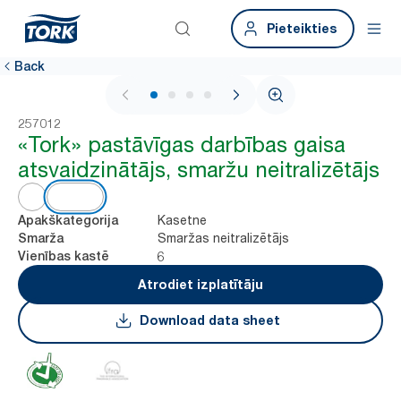
Pieteikties
Back
1 / 4
257012
«Tork» pastāvīgas darbības gaisa
atsvaidzinātājs, smaržu neitralizētājs
Kasetne
Apakškategorija
Smaržas neitralizētājs
Smarža
6
Vienības kastē
Atrodiet izplatītāju
Download data sheet