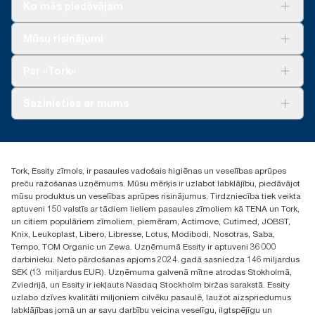
Ko mēs piedāvājam
Risinājumiem
Mūsu risinājumi
Ilgtspēja
Tork Clean Care
Tork Vision Uzkopšana
Par «Tork»
AD-a-Glance
Par mums
Sazinieties ar mums
Veiksmīgas pieredzes stāsti
torklv@essity.com
+371 29141799
+371 292 73368
Tork, Essity zīmols, ir pasaules vadošais higiēnas un veselības aprūpes
Atrast izplatītāju
preču ražošanas uzņēmums. Mūsu mērķis ir uzlabot labklājību, piedāvājot
Ulbrokas street 19A
mūsu produktus un veselības aprūpes risinājumus. Tirdzniecība tiek veikta
Riga, Latvija
aptuveni 150 valstīs ar tādiem lieliem pasaules zīmoliem kā TENA un Tork,
LV-1028
un citiem populāriem zīmoliem, piemēram, Actimove, Cutimed, JOBST,
Knix, Leukoplast, Libero, Libresse, Lotus, Modibodi, Nosotras, Saba,
Tempo, TOM Organic un Zewa. Uzņēmumā Essity ir aptuveni 36 000
darbinieku. Neto pārdošanas apjoms 2024. gadā sasniedza 146 miljardus
SEK (13 miljardus EUR). Uzņēmuma galvenā mītne atrodas Stokholmā,
Zviedrijā, un Essity ir iekļauts Nasdaq Stockholm biržas sarakstā. Essity
uzlabo dzīves kvalitāti miljoniem cilvēku pasaulē, laužot aizspriedumus
labklājības jomā un ar savu darbību veicina veselīgu, ilgtspējīgu un