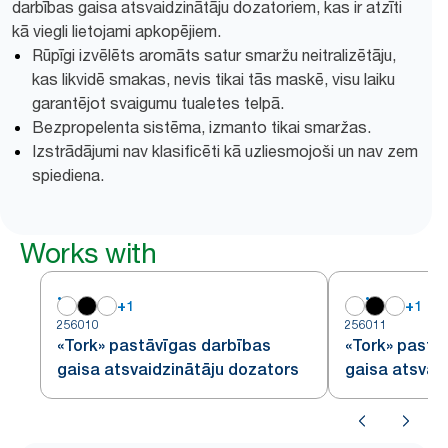
darbības gaisa atsvaidzinātāju dozatoriem, kas ir atzīti
kā viegli lietojami apkopējiem.
Rūpīgi izvēlēts aromāts satur smaržu neitralizētāju,
kas likvidē smakas, nevis tikai tās maskē, visu laiku
garantējot svaigumu tualetes telpā.
Bezpropelenta sistēma, izmanto tikai smaržas.
Izstrādājumi nav klasificēti kā uzliesmojoši un nav zem
spiediena.
Works with
+
1
+
1
256010
256011
«Tork» pastāvīgas darbības
«Tork» pastā
gaisa atsvaidzinātāju dozators
gaisa atsvai