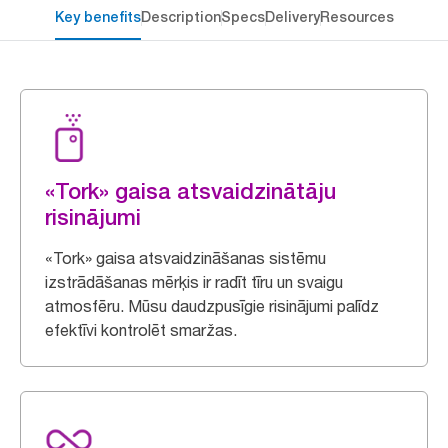
Key benefits
Description
Specs
Delivery
Resources
«Tork» gaisa atsvaidzinātāju
risinājumi
«Tork» gaisa atsvaidzināšanas sistēmu
izstrādāšanas mērķis ir radīt tīru un svaigu
atmosfēru. Mūsu daudzpusīgie risinājumi palīdz
efektīvi kontrolēt smaržas.