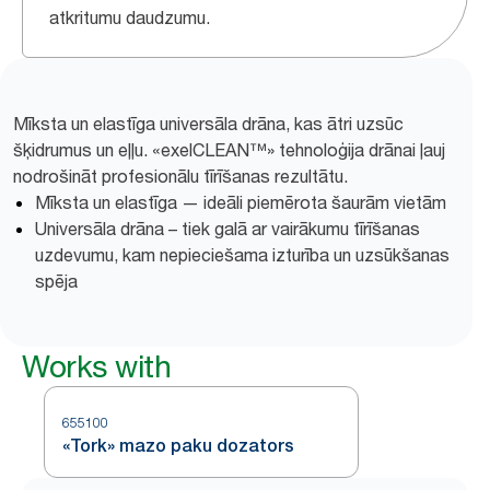
atkritumu daudzumu.
Mīksta un elastīga universāla drāna, kas ātri uzsūc
šķidrumus un eļļu. «exelCLEAN™» tehnoloģija drānai ļauj
nodrošināt profesionālu tīrīšanas rezultātu.
Mīksta un elastīga — ideāli piemērota šaurām vietām
Universāla drāna – tiek galā ar vairākumu tīrīšanas
uzdevumu, kam nepieciešama izturība un uzsūkšanas
spēja
Works with
655100
«Tork» mazo paku dozators