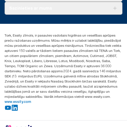
compared to Tork Heavy-Duty Cleaning Cloths
Par mums
Sazinieties ar mums
Veiksmīgas pieredzes stāsti
torklv@essity.com
+371 29141799
+371 292 73368
Tork, Essity zīmols, ir pasaules vadošais higiēnas un veselības aprūpes
Atrast izplatītāju
preču ražošanas uzņēmums. Mūsu mērķis ir uzlabot labklājību, piedāvājot
Ulbrokas street 19A
mūsu produktus un veselības aprūpes risinājumus. Tirdzniecība tiek veikta
Riga, Latvija
aptuveni 150 valstīs ar tādiem lieliem pasaules zīmoliem kā TENA un Tork,
LV-1028
un citiem populāriem zīmoliem, piemēram, Actimove, Cutimed, JOBST,
Knix, Leukoplast, Libero, Libresse, Lotus, Modibodi, Nosotras, Saba,
Tempo, TOM Organic un Zewa. Uzņēmumā Essity ir aptuveni 36 000
darbinieku. Neto pārdošanas apjoms 2024. gadā sasniedza 146 miljardus
SEK (13 miljardus EUR). Uzņēmuma galvenā mītne atrodas Stokholmā,
Zviedrijā, un Essity ir iekļauts Nasdaq Stockholm biržas sarakstā. Essity
uzlabo dzīves kvalitāti miljoniem cilvēku pasaulē, laužot aizspriedumus
labklājības jomā un ar savu darbību veicina veselīgu, ilgtspējīgu un
mijiedarbīgu sabiedrību. Vairāk informācijas vietnē www.essity.com.
www.essity.com