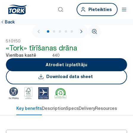
Pieteikties
Back
1 / 5
510150
«Tork» tīrīšanas drāna
440
Vienības kastē
Atrodiet izplatītāju
Download data sheet
Key benefits
Description
Specs
Delivery
Resources