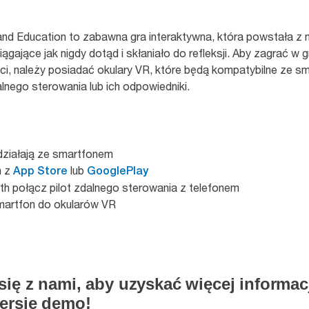
and Education to zabawna gra interaktywna, która powstała z 
iągające jak nigdy dotąd i skłaniało do refleksji. Aby zagrać w g
ści, należy posiadać okulary VR, które będą kompatybilne ze 
nego sterowania lub ich odpowiedniki.
 działają ze smartfonem
n z
lub
App Store
GooglePlay
th połącz pilot zdalnego sterowania z telefonem
smartfon do okularów VR