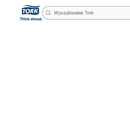
Edukacja 
ochrony z
Dowiedz się więcej na temat 
i kursów