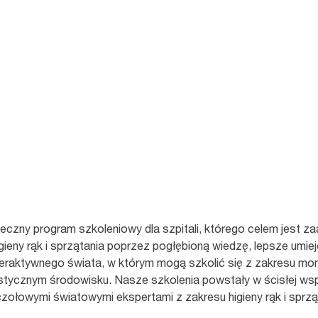
teczny program szkoleniowy dla szpitali, którego celem jest
ieny rąk i sprzątania poprzez pogłębioną wiedzę, lepsze umiej
eraktywnego świata, w którym mogą szkolić się z zakresu mo
listycznym środowisku. Nasze szkolenia powstały w ścisłej wsp
czołowymi światowymi ekspertami z zakresu higieny rąk i spr