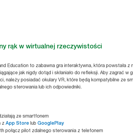
y rąk w wirtualnej rzeczywistości
and Education to zabawna gra interaktywna, która powstała z 
iągające jak nigdy dotąd i skłaniało do refleksji. Aby zagrać w g
ści, należy posiadać okulary VR, które będą kompatybilne ze 
nego sterowania lub ich odpowiedniki.
 działają ze smartfonem
n z
lub
App Store
GooglePlay
th połącz pilot zdalnego sterowania z telefonem