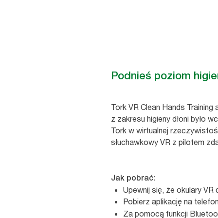
Podnieś poziom higien
Tork VR Clean Hands Training 
z zakresu higieny dłoni było wc
Tork w wirtualnej rzeczywisto
słuchawkowy VR z pilotem zdal
Jak pobrać:
Upewnij się, że okulary VR
Pobierz aplikację na telefo
Za pomocą funkcji Bluetoo