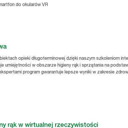
smartfon do okularów VR
owa
biektach opieki długoterminowej dzięki naszym szkoleniom in
 umiejętności w obszarze higieny rąk i sprzątania na podsta
kspertami program gwarantuje lepsze wyniki w zakresie zdrow
y rąk w wirtualnej rzeczywistości