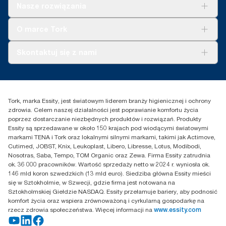
Rozwiązania
Nasze rozwiązania
Zrównoważony rozwój
Tork Clean Care
Tork Vision Sprzątanie
O marce Tork
AD-a-Glance
Tork PaperCircle
O nas
Skontaktuj się z nami
Historie sukcesu
Reklamacja dozownika
Skontaktuj się z nami
Reklamacja produktu
Przedstawiciele handlowi
Reklamacja serwisowa
Essity Poland Sp. z o.o. ul.
Tork, marka Essity, jest światowym liderem branży higienicznej i ochrony
Puławska 180
zdrowia. Celem naszej działalności jest poprawianie komfortu życia
02-670 Warszawa
poprzez dostarczanie niezbędnych produktów i rozwiązań. Produkty
Polska
Essity są sprzedawane w około 150 krajach pod wiodącymi światowymi
markami TENA i Tork oraz lokalnymi silnymi markami, takimi jak Actimove,
Cutimed, JOBST, Knix, Leukoplast, Libero, Libresse, Lotus, Modibodi,
Nosotras, Saba, Tempo, TOM Organic oraz Zewa. Firma Essity zatrudnia
ok. 36 000 pracowników. Wartość sprzedaży netto w 2024 r. wyniosła ok.
146 mld koron szwedzkich (13 mld euro). Siedziba główna Essity mieści
się w Sztokholmie, w Szwecji, gdzie firma jest notowana na
Sztokholmskiej Giełdzie NASDAQ. Essity przełamuje bariery, aby podnosić
komfort życia oraz wspiera zrównoważoną i cyrkularną gospodarkę na
rzecz zdrowia społeczeństwa. Więcej informacji na
www.essity.com