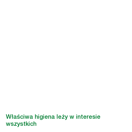
Jak poprawić
higienę i czystość
w Twojej firmie
Poznaj program Tork Clean Care™. To program, którego celem jest
poprawa środowiska pracy oraz wizerunku firmy dzięki rozwiązaniom
higienicznym
Zarezerwuj konsultację
Właściwa higiena leży w interesie
wszystkich