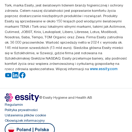
Essity Poland Sp. z o.o. ul.
Tork, marka Essity, jest światowym liderem branży higienicznej i ochrony
Puławska 180
zdrowia. Celem naszej działalności jest poprawianie komfortu życia
02-670 Warszawa
poprzez dostarczanie niezbędnych produktów i rozwiązań. Produkty
Polska
Essity są sprzedawane w około 150 krajach pod wiodącymi światowymi
markami TENA i Tork oraz lokalnymi silnymi markami, takimi jak Actimove,
Cutimed, JOBST, Knix, Leukoplast, Libero, Libresse, Lotus, Modibodi,
Nosotras, Saba, Tempo, TOM Organic oraz Zewa. Firma Essity zatrudnia
ok. 36 000 pracowników. Wartość sprzedaży netto w 2024 r. wyniosła ok.
146 mld koron szwedzkich (13 mld euro). Siedziba główna Essity mieści
się w Sztokholmie, w Szwecji, gdzie firma jest notowana na
Sztokholmskiej Giełdzie NASDAQ. Essity przełamuje bariery, aby podnosić
komfort życia oraz wspiera zrównoważoną i cyrkularną gospodarkę na
rzecz zdrowia społeczeństwa. Więcej informacji na
www.essity.com
© Essity Hygiene and Health AB
Regulamin
Polityka prywatności
Ustawienia plików cookie
Obowiązek informacyjny
Poland | Polska