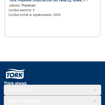
Tork miękkie chusteczki do twarzy, białe, F1
Jakość
:
Premium
Liczba warstw
:
2
Liczba sztuk w opakowaniu
:
3000
Nasza oferta
Rozwiązania
Nasze rozwiązania
Zrównoważony rozwój