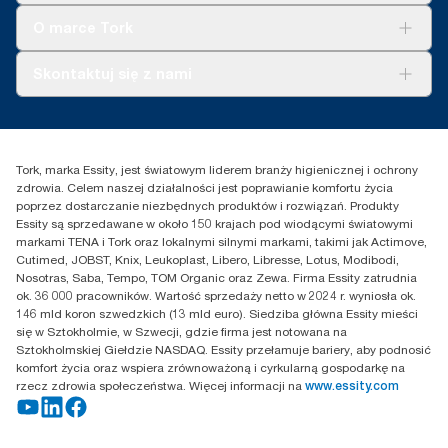
Tork Clean Care
Tork Vision Sprzątanie
O marce Tork
AD-a-Glance
Tork PaperCircle
O nas
Skontaktuj się z nami
Historie sukcesu
Reklamacja dozownika
Skontaktuj się z nami
Reklamacja produktu
Przedstawiciele handlowi
Reklamacja serwisowa
Essity Poland Sp. z o.o. ul.
Tork, marka Essity, jest światowym liderem branży higienicznej i ochrony
Puławska 180
zdrowia. Celem naszej działalności jest poprawianie komfortu życia
02-670 Warszawa
poprzez dostarczanie niezbędnych produktów i rozwiązań. Produkty
Polska
Essity są sprzedawane w około 150 krajach pod wiodącymi światowymi
markami TENA i Tork oraz lokalnymi silnymi markami, takimi jak Actimove,
Cutimed, JOBST, Knix, Leukoplast, Libero, Libresse, Lotus, Modibodi,
Nosotras, Saba, Tempo, TOM Organic oraz Zewa. Firma Essity zatrudnia
ok. 36 000 pracowników. Wartość sprzedaży netto w 2024 r. wyniosła ok.
146 mld koron szwedzkich (13 mld euro). Siedziba główna Essity mieści
się w Sztokholmie, w Szwecji, gdzie firma jest notowana na
Sztokholmskiej Giełdzie NASDAQ. Essity przełamuje bariery, aby podnosić
komfort życia oraz wspiera zrównoważoną i cyrkularną gospodarkę na
rzecz zdrowia społeczeństwa. Więcej informacji na
www.essity.com