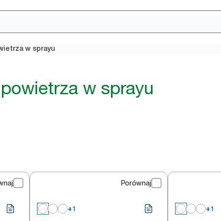
ietrza w sprayu
powietrza w sprayu
wnaj
Porównaj
+1
+1