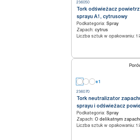
236050
Tork odświeżacz powietrz
sprayu A1, cytrusowy
Podkategoria
:
Spray
Zapach
:
cytrus
Liczba sztuk w opakowaniu
:
1
Poró
+1
236070
Tork neutralizator zapach
sprayu i odświeżacz powie
Podkategoria
:
przezroczysty, A1
Spray
Zapach
:
O delikatnym zapach
Liczba sztuk w opakowaniu
:
1