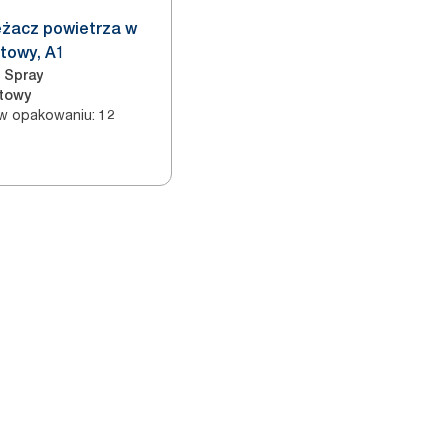
eżacz powietrza w
towy, A1
Spray
towy
 w opakowaniu
:
12