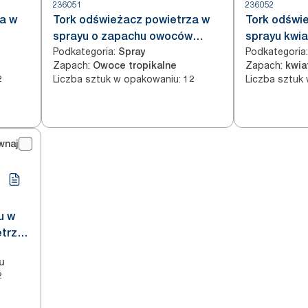
236051
236052
a w
Tork odświeżacz powietrza w
Tork odświ
sprayu o zapachu owoców
sprayu kwia
Podkategoria
:
Podkategoria
:
tropikalnych, A1
Spray
Zapach
:
Zapach
:
Owoce tropikalne
kwia
Liczba sztuk w opakowaniu
:
Liczba sztuk
2
12
wnaj
u w
trza,
u
2