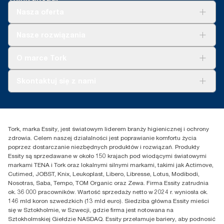
Nasza oferta
Rozwiązania
Nasze rozwiązania
Zrównoważony rozwój
Tork Clean Care
Tork Vision Sprzątanie
O marce Tork
AD-a-Glance
Tork PaperCircle
O nas
Skontaktuj się z nami
Historie sukcesu
Reklamacja dozownika
Skontaktuj się z nami
Reklamacja produktu
Przedstawiciele handlowi
Reklamacja serwisowa
Essity Poland Sp. z o.o. ul.
Tork, marka Essity, jest światowym liderem branży higienicznej i ochrony
Puławska 180
zdrowia. Celem naszej działalności jest poprawianie komfortu życia
02-670 Warszawa
poprzez dostarczanie niezbędnych produktów i rozwiązań. Produkty
Polska
Essity są sprzedawane w około 150 krajach pod wiodącymi światowymi
markami TENA i Tork oraz lokalnymi silnymi markami, takimi jak Actimove,
Cutimed, JOBST, Knix, Leukoplast, Libero, Libresse, Lotus, Modibodi,
Nosotras, Saba, Tempo, TOM Organic oraz Zewa. Firma Essity zatrudnia
ok. 36 000 pracowników. Wartość sprzedaży netto w 2024 r. wyniosła ok.
146 mld koron szwedzkich (13 mld euro). Siedziba główna Essity mieści
się w Sztokholmie, w Szwecji, gdzie firma jest notowana na
Sztokholmskiej Giełdzie NASDAQ. Essity przełamuje bariery, aby podnosić