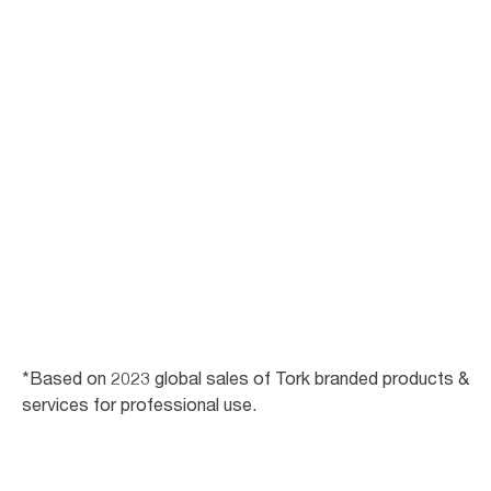
150
krajów, w których prowadzimy sprzedaż
(2025 r.)
36 tys.
pracowników w 2024 r.
*Based on 2023 global sales of Tork branded products &
services for professional use.