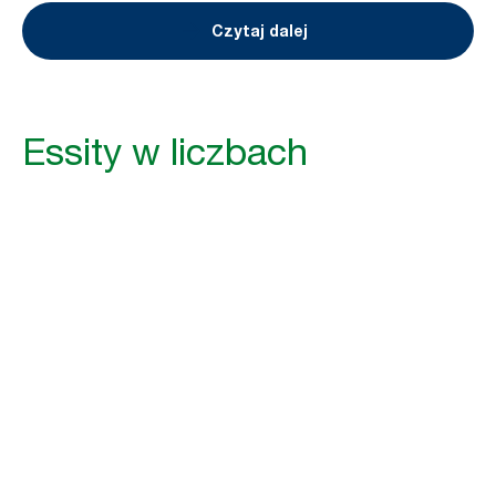
Czytaj dalej
Essity w liczbach
138
mld
sprzedaży netto, w SEK
W 2025 r. sprzedaż netto Essity wyniosła
138,5 mld SEK.