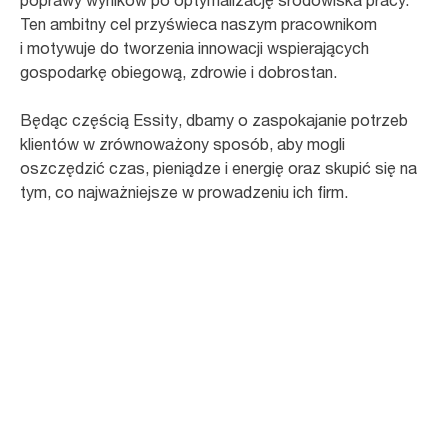
poprawy wyników po optymalizację środowiska pracy.
Ten ambitny cel przyświeca naszym pracownikom
i motywuje do tworzenia innowacji wspierających
gospodarkę obiegową, zdrowie i dobrostan.
Będąc częścią Essity, dbamy o zaspokajanie potrzeb
klientów w zrównoważony sposób, aby mogli
oszczędzić czas, pieniądze i energię oraz skupić się na
tym, co najważniejsze w prowadzeniu ich firm.
110
krajów, w których Tork jest dostępny
Tork jest dostępny w 110 krajach na całym