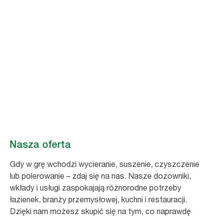
Wybiegaj myślami
do przodu z Tork
Tork wspiera i inspiruje do wybiegania myślami w przyszłość oraz
przygotowuje do stałej gotowości do działania. Począwszy od
zapewniania całkowicie nowych wrażeń gościom i zwiększania
skuteczności sprzątania, a skończywszy na dążeniu do osiągnięcia
jeszcze bardziej zrównoważonego profilu.
Nasza oferta
Gdy w grę wchodzi wycieranie, suszenie, czyszczenie
lub polerowanie – zdaj się na nas. Nasze dozowniki,
wkłady i usługi zaspokajają różnorodne potrzeby
łazienek, branży przemysłowej, kuchni i restauracji.
Dzięki nam możesz skupić się na tym, co naprawdę