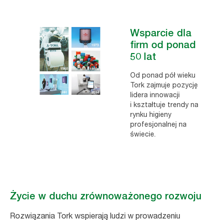
Tork jest marką firmy Essity
Essity to światowy lider branży higienicznej
Wsparcie dla
i zdrowotnej. Firma wytwarza i sprzedaje artykuły
firm od ponad
higieniczne (produkty dla niemowląt, artykuły
50 lat
higieniczne dla kobiet, produkty dla osób
Od ponad pół wieku
z nietrzymaniem moczu oraz artykuły medyczne),
Tork zajmuje pozycję
a także wyroby papierowe dla domu oraz
lidera innowacji
profesjonalne artykuły higieniczne.
i kształtuje trendy na
rynku higieny
profesjonalnej na
Dowiedz się więcej o Essity
świecie.
Życie w duchu zrównoważonego rozwoju
Rozwiązania Tork wspierają ludzi w prowadzeniu