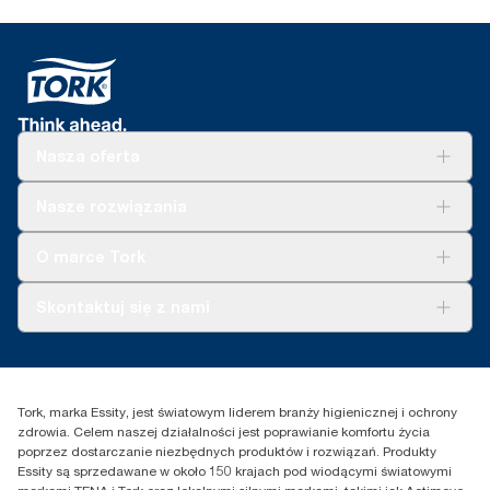
Nasza oferta
Rozwiązania
Nasze rozwiązania
Zrównoważony rozwój
Tork Clean Care
Tork Vision Sprzątanie
O marce Tork
AD-a-Glance
Tork PaperCircle
O nas
Skontaktuj się z nami
Historie sukcesu
Reklamacja dozownika
Skontaktuj się z nami
Reklamacja produktu
Przedstawiciele handlowi
Reklamacja serwisowa
Essity Poland Sp. z o.o. ul.
Tork, marka Essity, jest światowym liderem branży higienicznej i ochrony
Puławska 180
zdrowia. Celem naszej działalności jest poprawianie komfortu życia
02-670 Warszawa
poprzez dostarczanie niezbędnych produktów i rozwiązań. Produkty
Polska
Essity są sprzedawane w około 150 krajach pod wiodącymi światowymi