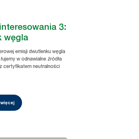
interesowania 3:
k węgla
rowej emisji dwutlenku węgla
stujemy w odnawialne źródła
 z certyfikatem neutralności
 więcej