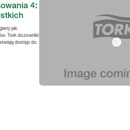
sowania 4:
stkich
ieny jak
ków. Tork dozowniki
atwiają dostęp do