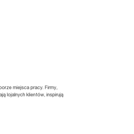
łatwo dostępne i zrównoważone.
orze miejsca pracy. Firmy,
 lojalnych klientów, inspirują