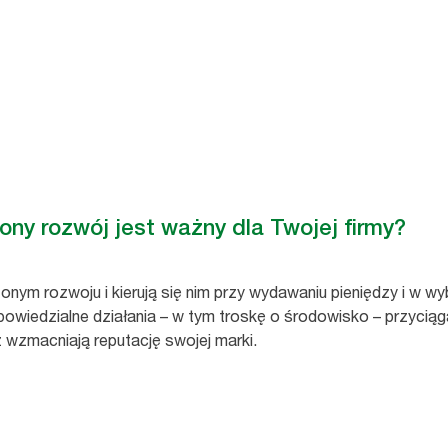
a ludzi i planety. Rozwiązania higieniczne Tork są skuteczne, 
y rozwój jest ważny dla Twojej firmy?
ym rozwoju i kierują się nim przy wydawaniu pieniędzy i w wyb
owiedzialne działania – w tym troskę o środowisko – przyciągają
 wzmacniają reputację swojej marki.