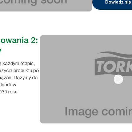
Dowiedz się
sowania 2:
y
a każdym etapie,
życia produktu po
wiązań. Dążymy do
odpadów
030 roku.