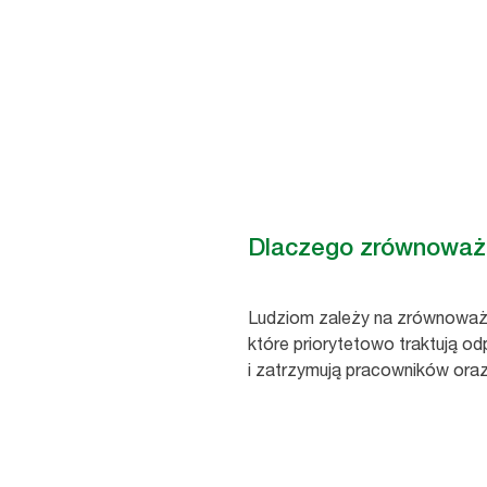
higieny
Istotna dla biznesu, lepsza dl
Dlaczego zrównoważon
Ludziom zależy na zrównoważon
które priorytetowo traktują odp
i zatrzymują pracowników oraz