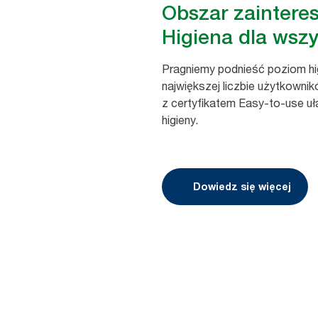
Obszar zaintere
Higiena dla wszy
Pragniemy podnieść poziom hig
największej liczbie użytkowni
z certyfikatem Easy-to-use uł
higieny.
Dowiedz się więcej