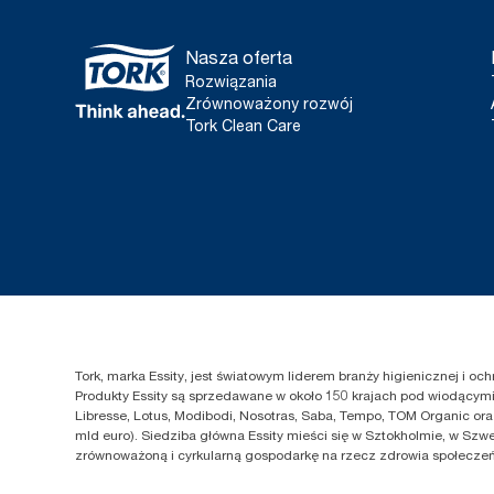
Nasza oferta
Rozwiązania
Zrównoważony rozwój
Tork Clean Care
Tork, marka Essity, jest światowym liderem branży higienicznej i o
Produkty Essity są sprzedawane w około 150 krajach pod wiodącymi 
Libresse, Lotus, Modibodi, Nosotras, Saba, Tempo, TOM Organic ora
mld euro). Siedziba główna Essity mieści się w Sztokholmie, w Szwe
zrównoważoną i cyrkularną gospodarkę na rzecz zdrowia społeczeńs