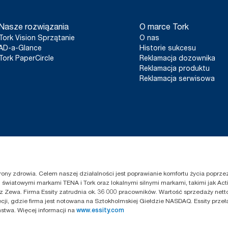
Nasze rozwiązania
O marce Tork
Tork Vision Sprzątanie
O nas
AD-a-Glance
Historie sukcesu
Tork PaperCircle
Reklamacja dozownika
Reklamacja produktu
Reklamacja serwisowa
chrony zdrowia. Celem naszej działalności jest poprawianie komfortu życia popr
światowymi markami TENA i Tork oraz lokalnymi silnymi markami, takimi jak Acti
z Zewa. Firma Essity zatrudnia ok. 36 000 pracowników. Wartość sprzedaży netto
cji, gdzie firma jest notowana na Sztokholmskiej Giełdzie NASDAQ. Essity przeł
twa. Więcej informacji na
www.essity.com