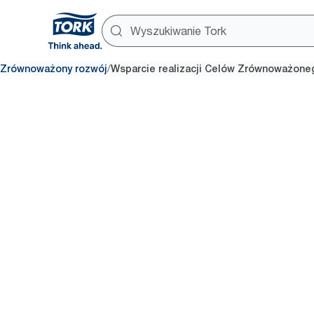
/
Zrównoważony rozwój
Wsparcie realizacji Celów Zrównoważon
Cele
Zrównowa
Rozwoju 
Dążymy za wszelką cenę do 
produktów i rozwiązań, które 