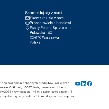
Skontaktuj się z nami
Skontaktuj się z nami
Przedstawiciele handlowi
Essity Poland Sp. z o.o. ul.
Puławska 180
02-670 Warszawa
Polska
zez dostarczanie niezbędnych produktów i rozwiązań.
move, Cutimed, JOBST, Knix, Leukoplast, Libero,
 w 2024 r. wyniosła ok. 146 mld koron szwedzkich (13
amuje bariery, aby podnosić komfort życia oraz wspiera