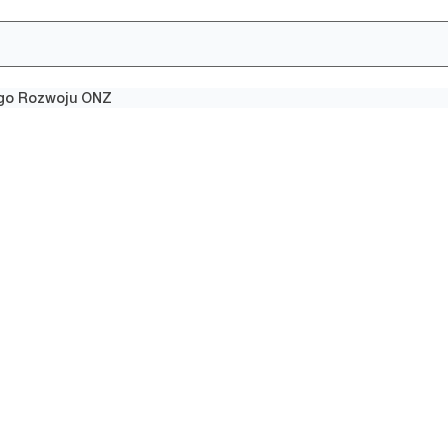
ego Rozwoju ONZ
żonego
ONZ
opracowywania
wykorzystują mniej