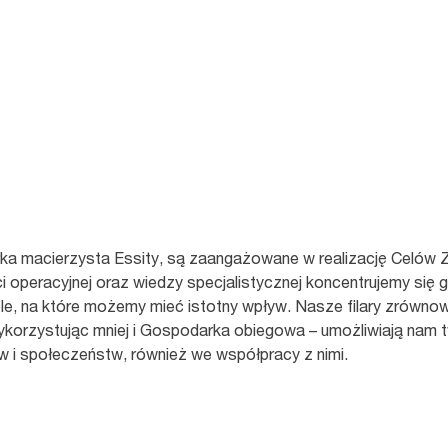
zeby społeczeństwa
wej i przyczyniają się
ażonego Rozwoju ONZ.
ółka macierzysta Essity, są zaangażowane w realizację Cel
i operacyjnej oraz wiedzy specjalistycznej koncentrujemy się gł
ele, na które możemy mieć istotny wpływ. Nasze filary zrówn
ykorzystując mniej i Gospodarka obiegowa – umożliwiają nam 
ów i społeczeństw, również we współpracy z nimi.