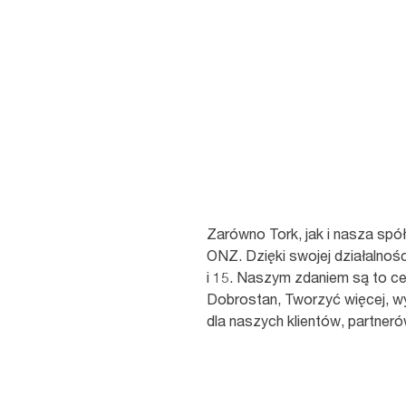
zasobów, wpisują się w potr
opartego na gospodarce obiego
do realizacji Celów Zrównow
Zarówno Tork, jak i nasza sp
ONZ. Dzięki swojej działalnośc
i 15. Naszym zdaniem są to c
Dobrostan, Tworzyć więcej, w
dla naszych klientów, partner