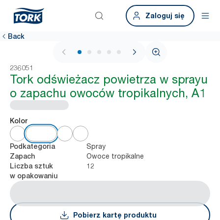
Zaloguj się
Back
1 / 6
236051
Tork odświeżacz powietrza w sprayu
o zapachu owoców tropikalnych, A1
Kolor
Spray
Podkategoria
Owoce tropikalne
Zapach
12
Liczba sztuk
w opakowaniu
Pobierz kartę produktu