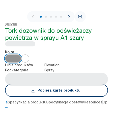
1 / 6
256055
Tork dozownik do odświeżaczy
powietrza w sprayu A1 szary
Kolor
Elevation
Linia produktów
Spray
Podkategoria
Pobierz kartę produktu
Opis
Specyfikacja produktu
Specyfikacja dostawy
Resources
Opini