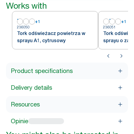
Works with
+
1
+
1
236050
236051
Tork odświeżacz powietrza w
Tork odśwież
sprayu A1, cytrusowy
sprayu o za
tropikalnych,
Product specifications
Delivery details
Resources
Opinie