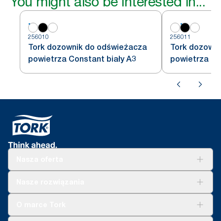
You might also be interested in...
256010
256011
Tork dozownik do odświeżacza
Tork dozown
powietrza Constant biały A3
powietrza Co
Nasza oferta
Rozwiązania
Nasze rozwiązania
Zrównoważony rozwój
Tork Clean Care
Tork Vision Sprzątanie
O marce Tork
AD-a-Glance