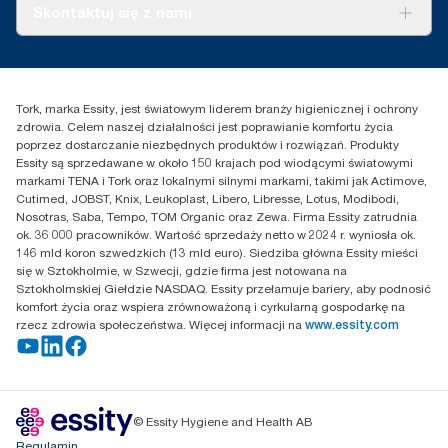
Tork PaperCircle
O nas
Skontaktuj się z nami
Historie sukcesu
Reklamacja dozownika
Skontaktuj się z nami
Reklamacja produktu
Przedstawiciele handlowi
Reklamacja serwisowa
Essity Poland Sp. z o.o. ul.
Tork, marka Essity, jest światowym liderem branży higienicznej i ochrony
Puławska 180
zdrowia. Celem naszej działalności jest poprawianie komfortu życia
02-670 Warszawa
poprzez dostarczanie niezbędnych produktów i rozwiązań. Produkty
Polska
Essity są sprzedawane w około 150 krajach pod wiodącymi światowymi
markami TENA i Tork oraz lokalnymi silnymi markami, takimi jak Actimove,
Cutimed, JOBST, Knix, Leukoplast, Libero, Libresse, Lotus, Modibodi,
Nosotras, Saba, Tempo, TOM Organic oraz Zewa. Firma Essity zatrudnia
ok. 36 000 pracowników. Wartość sprzedaży netto w 2024 r. wyniosła ok.
146 mld koron szwedzkich (13 mld euro). Siedziba główna Essity mieści
się w Sztokholmie, w Szwecji, gdzie firma jest notowana na
Sztokholmskiej Giełdzie NASDAQ. Essity przełamuje bariery, aby podnosić
komfort życia oraz wspiera zrównoważoną i cyrkularną gospodarkę na
rzecz zdrowia społeczeństwa. Więcej informacji na
www.essity.com
© Essity Hygiene and Health AB
Regulamin