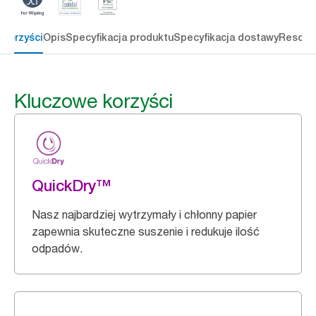
 korzyści
Opis
Specyfikacja produktu
Specyfikacja dostawy
Resour
Kluczowe korzyści
QuickDry™
Nasz najbardziej wytrzymały i chłonny papier
zapewnia skuteczne suszenie i redukuje ilość
odpadów.