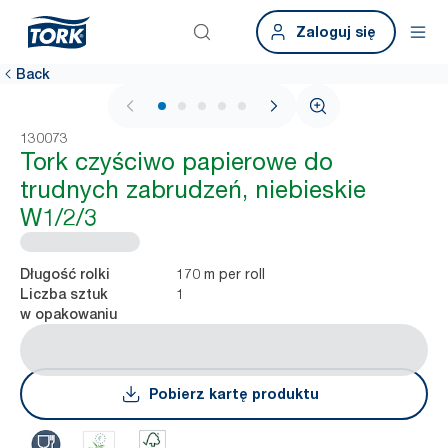
Zaloguj się
Back
1 / 5
130073
Tork czyściwo papierowe do
trudnych zabrudzeń, niebieskie
W1/2/3
170 m per roll
Długość rolki
1
Liczba sztuk
w opakowaniu
Pobierz kartę produktu