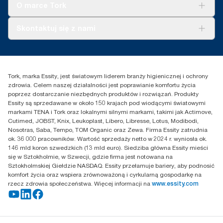
Tork Vision Sprzątanie
O marce Tork
AD-a-Glance
Tork PaperCircle
O nas
Skontaktuj się z nami
Historie sukcesu
Reklamacja dozownika
Skontaktuj się z nami
Reklamacja produktu
Przedstawiciele handlowi
Reklamacja serwisowa
Essity Poland Sp. z o.o. ul.
Tork, marka Essity, jest światowym liderem branży higienicznej i ochrony
Puławska 180
zdrowia. Celem naszej działalności jest poprawianie komfortu życia
02-670 Warszawa
poprzez dostarczanie niezbędnych produktów i rozwiązań. Produkty
Polska
Essity są sprzedawane w około 150 krajach pod wiodącymi światowymi
markami TENA i Tork oraz lokalnymi silnymi markami, takimi jak Actimove,
Cutimed, JOBST, Knix, Leukoplast, Libero, Libresse, Lotus, Modibodi,
Nosotras, Saba, Tempo, TOM Organic oraz Zewa. Firma Essity zatrudnia
ok. 36 000 pracowników. Wartość sprzedaży netto w 2024 r. wyniosła ok.
146 mld koron szwedzkich (13 mld euro). Siedziba główna Essity mieści
się w Sztokholmie, w Szwecji, gdzie firma jest notowana na
Sztokholmskiej Giełdzie NASDAQ. Essity przełamuje bariery, aby podnosić
komfort życia oraz wspiera zrównoważoną i cyrkularną gospodarkę na
rzecz zdrowia społeczeństwa. Więcej informacji na
www.essity.com