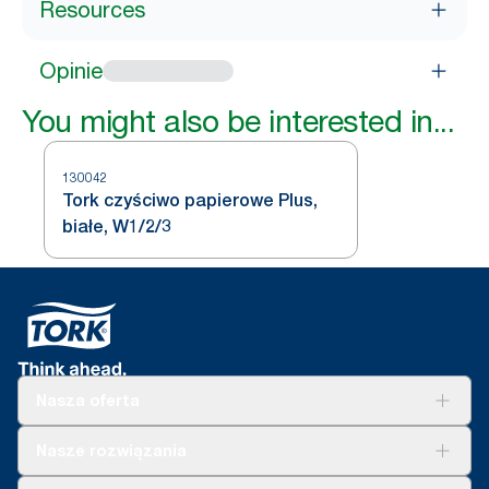
Resources
Opinie
You might also be interested in...
130042
Tork czyściwo papierowe Plus,
białe, W1/2/3
Nasza oferta
Rozwiązania
Nasze rozwiązania
Zrównoważony rozwój
Tork Clean Care