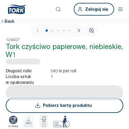
Zaloguj się
Back
1 / 5
128407
Tork czyściwo papierowe, niebieskie,
W1
340 m per roll
Długość rolki
1
Liczba sztuk
w opakowaniu
Pobierz kartę produktu