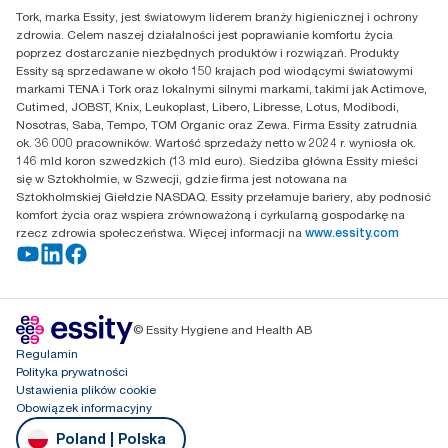
Essity Poland Sp. z o.o. ul.
Tork, marka Essity, jest światowym liderem branży higienicznej i ochrony
Puławska 180
zdrowia. Celem naszej działalności jest poprawianie komfortu życia
02-670 Warszawa
poprzez dostarczanie niezbędnych produktów i rozwiązań. Produkty
Polska
Essity są sprzedawane w około 150 krajach pod wiodącymi światowymi
markami TENA i Tork oraz lokalnymi silnymi markami, takimi jak Actimove,
Cutimed, JOBST, Knix, Leukoplast, Libero, Libresse, Lotus, Modibodi,
Nosotras, Saba, Tempo, TOM Organic oraz Zewa. Firma Essity zatrudnia
ok. 36 000 pracowników. Wartość sprzedaży netto w 2024 r. wyniosła ok.
146 mld koron szwedzkich (13 mld euro). Siedziba główna Essity mieści
się w Sztokholmie, w Szwecji, gdzie firma jest notowana na
Sztokholmskiej Giełdzie NASDAQ. Essity przełamuje bariery, aby podnosić
komfort życia oraz wspiera zrównoważoną i cyrkularną gospodarkę na
rzecz zdrowia społeczeństwa. Więcej informacji na
www.essity.com
© Essity Hygiene and Health AB
Regulamin
Polityka prywatności
Ustawienia plików cookie
Obowiązek informacyjny
Poland | Polska