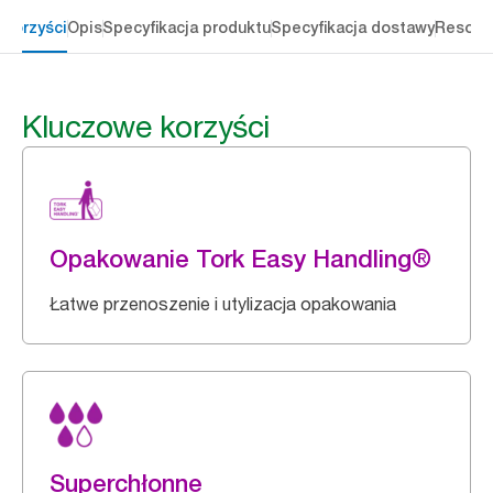
 korzyści
Opis
Specyfikacja produktu
Specyfikacja dostawy
Resour
Kluczowe korzyści
Opakowanie Tork Easy Handling®
Łatwe przenoszenie i utylizacja opakowania
Superchłonne