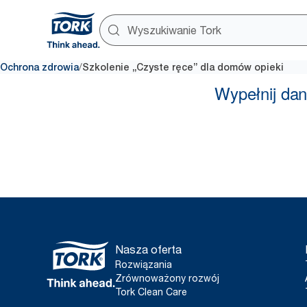
/
Ochrona zdrowia
Szkolenie „Czyste ręce” dla domów opieki
Nasza oferta
Rozwiązania
Zrównoważony rozwój
Tork Clean Care