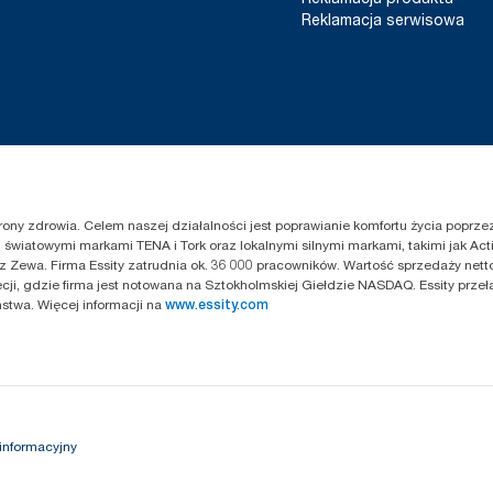
Reklamacja serwisowa
chrony zdrowia. Celem naszej działalności jest poprawianie komfortu życia popr
światowymi markami TENA i Tork oraz lokalnymi silnymi markami, takimi jak Acti
z Zewa. Firma Essity zatrudnia ok. 36 000 pracowników. Wartość sprzedaży netto
cji, gdzie firma jest notowana na Sztokholmskiej Giełdzie NASDAQ. Essity przeł
twa. Więcej informacji na
www.essity.com
informacyjny