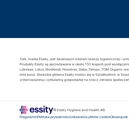
Tork, marka Essity, jest światowym liderem branży higienicznej i o
Produkty Essity są sprzedawane w około 150 krajach pod wiodącymi 
Libresse, Lotus, Modibodi, Nosotras, Saba, Tempo, TOM Organic ora
mld euro). Siedziba główna Essity mieści się w Sztokholmie, w Szwe
zrównoważoną i cyrkularną gospodarkę na rzecz zdrowia społeczeńs
© Essity Hygiene and Health AB
Regulamin
Polityka prywatności
Ustawienia plików cookie
Obowiązek 