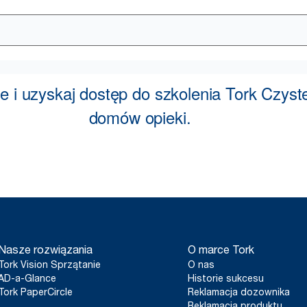
Nasze rozwiązania
O marce Tork
Tork Vision Sprzątanie
O nas
AD-a-Glance
Historie sukcesu
Tork PaperCircle
Reklamacja dozownika
Reklamacja produktu