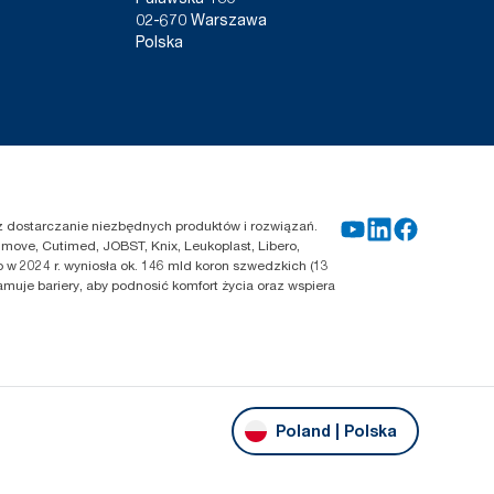
02-670 Warszawa
Polska
zez dostarczanie niezbędnych produktów i rozwiązań.
move, Cutimed, JOBST, Knix, Leukoplast, Libero,
 w 2024 r. wyniosła ok. 146 mld koron szwedzkich (13
amuje bariery, aby podnosić komfort życia oraz wspiera
Poland | Polska