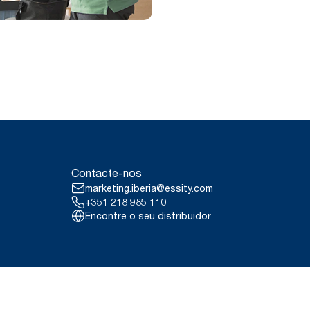
Contacte-nos
marketing.iberia@essity.com
+351 218 985 110
Encontre o seu distribuidor