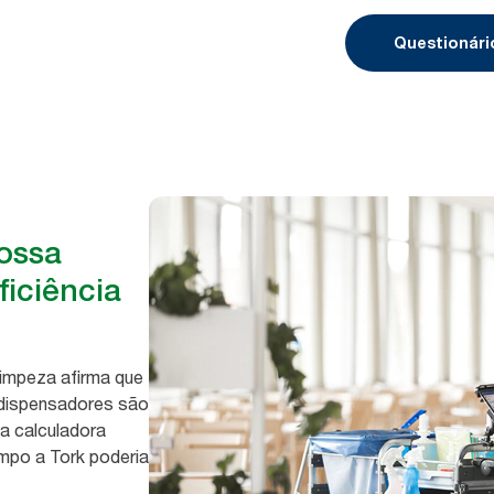
Questionári
ossa
ficiência
limpeza afirma que
 dispensadores são
sa calculadora
empo a Tork poderia