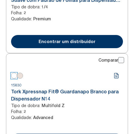
Suave com Padrão de Folhas para Dispensador
Tipo de dobra
:
N4
1/4
Folha
:
2
Qualidade
:
Premium
Encontrar um distribuidor
Comparar
15830
Tork Xpressnap Fit® Guardanapo Branco para
Dispensador N14
Tipo de dobra
:
Multifold Z
Folha
:
2
Qualidade
:
Advanced