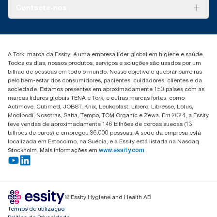
Tork PaperCircle
Sobre nós
Contacte-nos
Histórias de sucesso
marketing.iberia@essity.com
+351 218 985 110
Encontre o seu distribuidor
A Tork, marca da Essity, é uma empresa líder global em higiene e saúde.
Todos os dias, nossos produtos, serviços e soluções são usados por um
bilhão de pessoas em todo o mundo. Nosso objetivo é quebrar barreiras
pelo bem-estar dos consumidores, pacientes, cuidadores, clientes e da
sociedade. Estamos presentes em aproximadamente 150 países com as
marcas líderes globais TENA e Tork, e outras marcas fortes, como
Actimove, Cutimed, JOBST, Knix, Leukoplast, Libero, Libresse, Lotus,
Modibodi, Nosotras, Saba, Tempo, TOM Organic e Zewa. Em 2024, a Essity
teve vendas de aproximadamente 146 bilhões de coroas suecas (13
bilhões de euros) e empregou 36.000 pessoas. A sede da empresa está
localizada em Estocolmo, na Suécia, e a Essity está listada na Nasdaq
Stockholm. Mais informações em
www.essity.com
© Essity Hygiene and Health AB
Termos de utilização