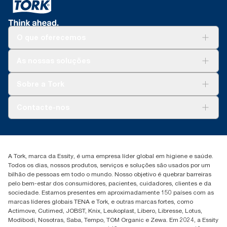
O que oferecemos
Soluções
As nossas soluções
Sustentabilidade
Tork Clean Care
Tork Vision Limpeza
Sobre a Tork
AD-a-Glance
Tork PaperCircle
Sobre nós
Contacte-nos
Histórias de sucesso
marketing.iberia@essity.com
+351 218 985 110
Encontre o seu distribuidor
A Tork, marca da Essity, é uma empresa líder global em higiene e saúde.
Todos os dias, nossos produtos, serviços e soluções são usados por um
bilhão de pessoas em todo o mundo. Nosso objetivo é quebrar barreiras
pelo bem-estar dos consumidores, pacientes, cuidadores, clientes e da
sociedade. Estamos presentes em aproximadamente 150 países com as
marcas líderes globais TENA e Tork, e outras marcas fortes, como
Actimove, Cutimed, JOBST, Knix, Leukoplast, Libero, Libresse, Lotus,
Modibodi, Nosotras, Saba, Tempo, TOM Organic e Zewa. Em 2024, a Essity