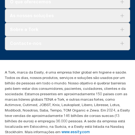
O que oferecemos
Soluções
As nossas soluções
Sustentabilidade
Tork Clean Care
Tork Vision Limpeza
Sobre a Tork
AD-a-Glance
Tork PaperCircle
Sobre nós
Contacte-nos
Histórias de sucesso
marketing.iberia@essity.com
+351 218 985 110
Encontre o seu distribuidor
A Tork, marca da Essity, é uma empresa líder global em higiene e saúde.
Todos os dias, nossos produtos, serviços e soluções são usados por um
bilhão de pessoas em todo o mundo. Nosso objetivo é quebrar barreiras
pelo bem-estar dos consumidores, pacientes, cuidadores, clientes e da
sociedade. Estamos presentes em aproximadamente 150 países com as
marcas líderes globais TENA e Tork, e outras marcas fortes, como
Actimove, Cutimed, JOBST, Knix, Leukoplast, Libero, Libresse, Lotus,
Modibodi, Nosotras, Saba, Tempo, TOM Organic e Zewa. Em 2024, a Essity
teve vendas de aproximadamente 146 bilhões de coroas suecas (13
bilhões de euros) e empregou 36.000 pessoas. A sede da empresa está
localizada em Estocolmo, na Suécia, e a Essity está listada na Nasdaq
Stockholm. Mais informações em
www.essity.com