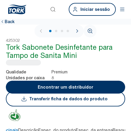
Iniciar sessão
Back
1 / 4
425302
Tork Sabonete Desinfetante para
Tampo de Sanita Mini
Premium
Qualidade
8
Unidades por caixa
Encontrar um distribuidor
Transferir ficha de dados do produto
rincipais
Descrição
Espec. do produto
Espec. da entrega
Resourc