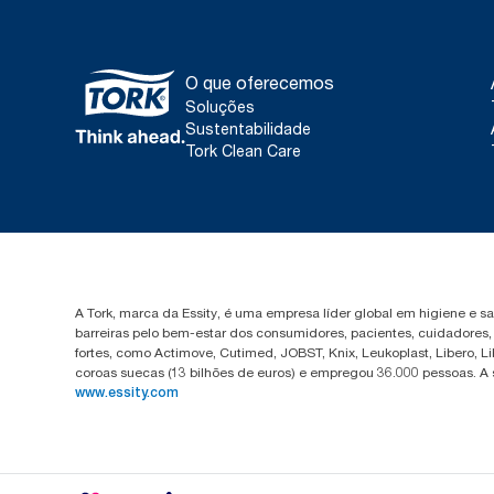
O que oferecemos
Soluções
Sustentabilidade
Tork Clean Care
A Tork, marca da Essity, é uma empresa líder global em higiene e 
barreiras pelo bem-estar dos consumidores, pacientes, cuidadores
fortes, como Actimove, Cutimed, JOBST, Knix, Leukoplast, Libero, 
coroas suecas (13 bilhões de euros) e empregou 36.000 pessoas. A
www.essity.com