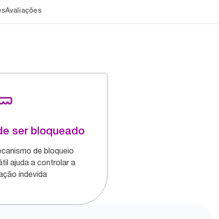
es
Avaliações
e ser bloqueado
canismo de bloqueio
til ajuda a controlar a
zação indevida