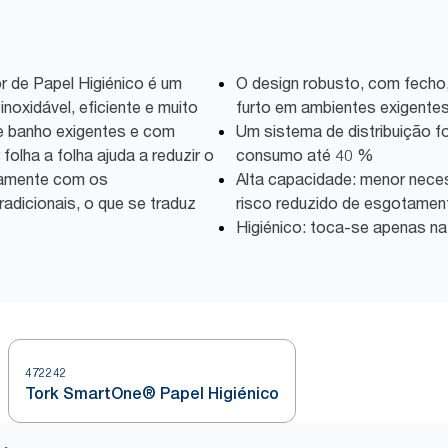
 de Papel Higiénico é um
O design robusto, com fecho, 
noxidável, eficiente e muito
furto em ambientes exigente
de banho exigentes e com
Um sistema de distribuição fo
folha a folha ajuda a reduzir o
consumo até 40 %
amente com os
Alta capacidade: menor nec
adicionais, o que se traduz
risco reduzido de esgotamen
Higiénico: toca-se apenas na
472242
Tork SmartOne® Papel Higiénico