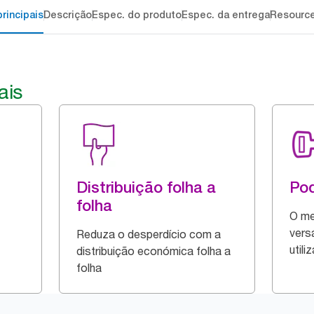
rincipais
Descrição
Espec. do produto
Espec. da entrega
Resourc
ais
Distribuição folha a
Pod
folha
O me
versá
Reduza o desperdício com a
utili
distribuição económica folha a
folha