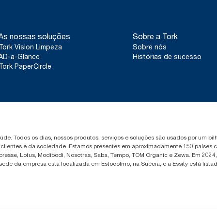
*
Válido para dispensadores vendidos ou alugados na Europa (ex
2023. Produto com certificação ClimatePartner: www.climate-
**
Representa a gama de recargas do Tork SmartOne® na Europa
As nossas soluções
Sobre a Tork
base em avaliações de ciclo de vida (ACV) revistas por uma e
Tork Vision Limpeza
Sobre nós
todos os escalões de qualidade das recargas combinados co
estes dados são uma média do sistema, não se destinam a ser u
AD-a-Glance
Histórias de sucesso
pegada de carbono para artigos específicos ou consumo.
Tork PaperCircle
saúde. Todos os dias, nossos produtos, serviços e soluções são usados por um b
, clientes e da sociedade. Estamos presentes em aproximadamente 150 países c
Libresse, Lotus, Modibodi, Nosotras, Saba, Tempo, TOM Organic e Zewa. Em 2024
 sede da empresa está localizada em Estocolmo, na Suécia, e a Essity está lis