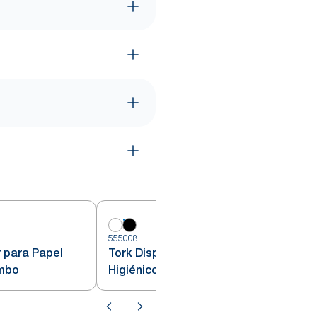
5
555008
 para Papel
Tork Dispensador para Papel
umbo
Higiénico Mini Jumbo