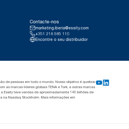
ceto França) a partir de maio de
id.com/en-gb/9VIUDN.
 por ocasião de utilização. Com
Contacte-nos
ntidade externa que abrangem
marketing.iberia@essity.com
m dados de consumo. Porque
tilizados nos relatórios sobre a
+351 218 985 110
Encontre o seu distribuidor
ilhão de pessoas em todo o mundo. Nosso objetivo é quebrar
om as marcas líderes globais TENA e Tork, e outras marcas
, a Essity teve vendas de aproximadamente 146 bilhões de
tada na Nasdaq Stockholm. Mais informações em