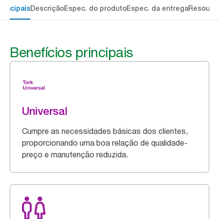
rincipais
Descrição
Espec. do produto
Espec. da entrega
Resourc
Benefícios principais
Universal
Cumpre as necessidades básicas dos clientes,
proporcionando uma boa relação de qualidade-
preço e manutenção reduzida.