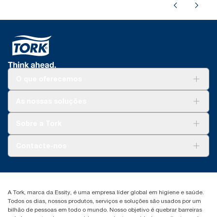
O que oferecemos
Soluções
As nossas soluções
Sustentabilidade
Tork Clean Care
Tork Vision Limpeza
Sobre a Tork
AD-a-Glance
Tork PaperCircle
Sobre nós
Contacte-nos
Histórias de sucesso
marketing.iberia@essity.com
+351 218 985 110
Encontre o seu distribuidor
A Tork, marca da Essity, é uma empresa líder global em higiene e saúde.
Todos os dias, nossos produtos, serviços e soluções são usados por um
bilhão de pessoas em todo o mundo. Nosso objetivo é quebrar barreiras