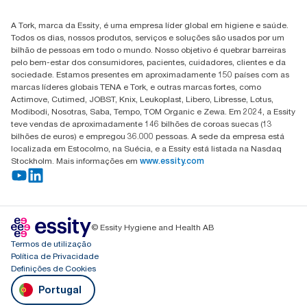
+351 218 985 110
Encontre o seu distribuidor
A Tork, marca da Essity, é uma empresa líder global em higiene e saúde.
Todos os dias, nossos produtos, serviços e soluções são usados por um
bilhão de pessoas em todo o mundo. Nosso objetivo é quebrar barreiras
pelo bem-estar dos consumidores, pacientes, cuidadores, clientes e da
sociedade. Estamos presentes em aproximadamente 150 países com as
marcas líderes globais TENA e Tork, e outras marcas fortes, como
Actimove, Cutimed, JOBST, Knix, Leukoplast, Libero, Libresse, Lotus,
Modibodi, Nosotras, Saba, Tempo, TOM Organic e Zewa. Em 2024, a Essity
teve vendas de aproximadamente 146 bilhões de coroas suecas (13
bilhões de euros) e empregou 36.000 pessoas. A sede da empresa está
localizada em Estocolmo, na Suécia, e a Essity está listada na Nasdaq
Stockholm. Mais informações em
www.essity.com
© Essity Hygiene and Health AB
Termos de utilização
Política de Privacidade
Definições de Cookies
Portugal