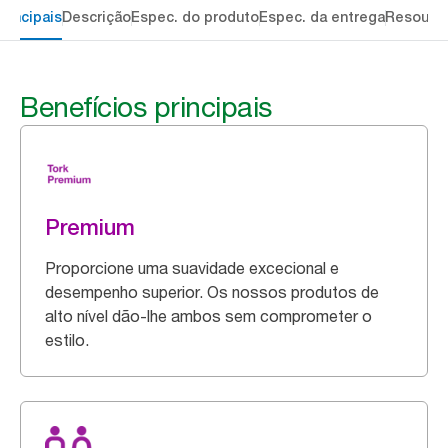
rincipais
Descrição
Espec. do produto
Espec. da entrega
Resourc
Benefícios principais
Premium
Proporcione uma suavidade excecional e
desempenho superior. Os nossos produtos de
alto nível dão-lhe ambos sem comprometer o
estilo.