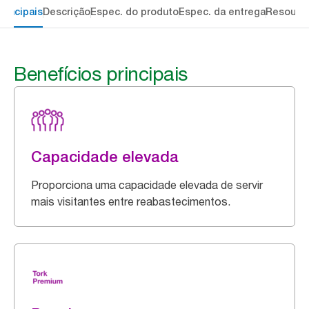
rincipais
Descrição
Espec. do produto
Espec. da entrega
Resourc
Benefícios principais
Capacidade elevada
Proporciona uma capacidade elevada de servir
mais visitantes entre reabastecimentos.