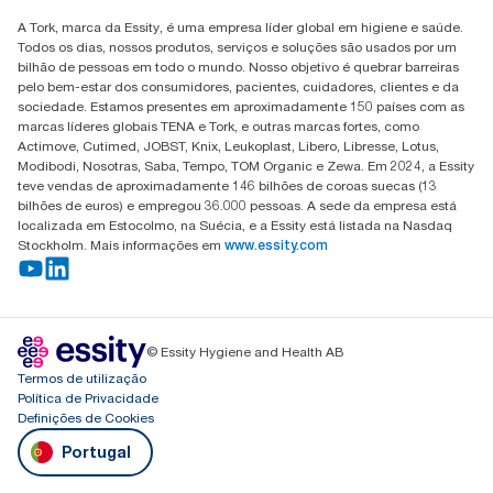
Encontre o seu distribuidor
A Tork, marca da Essity, é uma empresa líder global em higiene e saúde.
Todos os dias, nossos produtos, serviços e soluções são usados por um
bilhão de pessoas em todo o mundo. Nosso objetivo é quebrar barreiras
pelo bem-estar dos consumidores, pacientes, cuidadores, clientes e da
sociedade. Estamos presentes em aproximadamente 150 países com as
marcas líderes globais TENA e Tork, e outras marcas fortes, como
Actimove, Cutimed, JOBST, Knix, Leukoplast, Libero, Libresse, Lotus,
Modibodi, Nosotras, Saba, Tempo, TOM Organic e Zewa. Em 2024, a Essity
teve vendas de aproximadamente 146 bilhões de coroas suecas (13
bilhões de euros) e empregou 36.000 pessoas. A sede da empresa está
localizada em Estocolmo, na Suécia, e a Essity está listada na Nasdaq
Stockholm. Mais informações em
www.essity.com
© Essity Hygiene and Health AB
Termos de utilização
Política de Privacidade
Definições de Cookies
Portugal