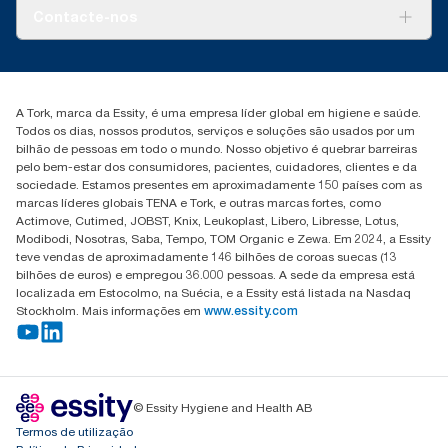
recargas em combinação com dados de consumo (dose de
Tork PaperCircle
Sobre nós
Contacte-nos
sabonete de 1,5 g e dose de água de 495 g). Porque estes
Histórias de sucesso
dados são uma média do sistema, não se destinam a ser
utilizados nos relatórios sobre a pegada de carbono para
marketing.iberia@essity.com
artigos específicos ou consumo.
+351 218 985 110
Encontre o seu distribuidor
A Tork, marca da Essity, é uma empresa líder global em higiene e saúde.
Todos os dias, nossos produtos, serviços e soluções são usados por um
bilhão de pessoas em todo o mundo. Nosso objetivo é quebrar barreiras
pelo bem-estar dos consumidores, pacientes, cuidadores, clientes e da
sociedade. Estamos presentes em aproximadamente 150 países com as
marcas líderes globais TENA e Tork, e outras marcas fortes, como
Actimove, Cutimed, JOBST, Knix, Leukoplast, Libero, Libresse, Lotus,
Modibodi, Nosotras, Saba, Tempo, TOM Organic e Zewa. Em 2024, a Essity
teve vendas de aproximadamente 146 bilhões de coroas suecas (13
bilhões de euros) e empregou 36.000 pessoas. A sede da empresa está
localizada em Estocolmo, na Suécia, e a Essity está listada na Nasdaq
Stockholm. Mais informações em
www.essity.com
© Essity Hygiene and Health AB
Termos de utilização