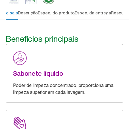
rincipais
Descrição
Espec. do produto
Espec. da entrega
Resourc
Benefícios principais
Sabonete líquido
Poder de limpeza concentrado, proporciona uma
limpeza superior em cada lavagem.