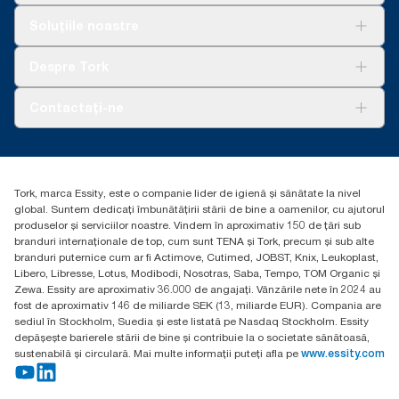
Soluții
Soluțiile noastre
Sustenabilitate
Tork Clean Care
AD-a-Glance
Despre Tork
Curățarea Tork Vision
Despre noi
Contactați-ne
Povești de succes
torkcontact@essity.com
Essity Hungary Kft. Professional Hygiene
H-1021 Budapest
Tork, marca Essity, este o companie lider de igienă și sănătate la nivel
Budakeszi út 51.
global. Suntem dedicați îmbunătățirii stării de bine a oamenilor, cu ajutorul
produselor și serviciilor noastre. Vindem în aproximativ 150 de țări sub
branduri internaționale de top, cum sunt TENA și Tork, precum și sub alte
branduri puternice cum ar fi Actimove, Cutimed, JOBST, Knix, Leukoplast,
Libero, Libresse, Lotus, Modibodi, Nosotras, Saba, Tempo, TOM Organic și
Zewa. Essity are aproximativ 36.000 de angajați. Vânzările nete în 2024 au
fost de aproximativ 146 de miliarde SEK (13, miliarde EUR). Compania are
sediul în Stockholm, Suedia și este listată pe Nasdaq Stockholm. Essity
depășește barierele stării de bine și contribuie la o societate sănătoasă,
sustenabilă și circulară. Mai multe informații puteți afla pe
www.essity.com