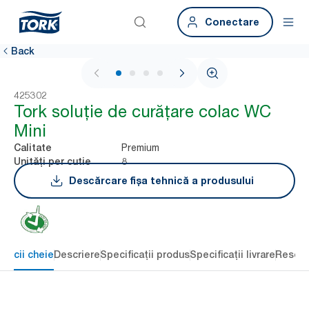
Conectare
Back
1 / 4
425302
Tork soluţie de curăţare colac WC
Mini
Premium
Calitate
8
Unități per cutie
Descărcare fișa tehnică a produsului
eficii cheie
Descriere
Specificații produs
Specificații livrare
Resour