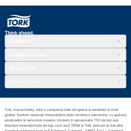
Ce oferim
Soluții
Soluțiile noastre
Sustenabilitate
Tork Clean Care
AD-a-Glance
Despre Tork
Curățarea Tork Vision
Despre noi
Contactați-ne
Povești de succes
torkcontact@essity.com
Essity Hungary Kft. Professional Hygiene
H-1021 Budapest
Tork, marca Essity, este o companie lider de igienă și sănătate la nivel
Budakeszi út 51.
global. Suntem dedicați îmbunătățirii stării de bine a oamenilor, cu ajutorul
produselor și serviciilor noastre. Vindem în aproximativ 150 de țări sub
branduri internaționale de top, cum sunt TENA și Tork, precum și sub alte
branduri puternice cum ar fi Actimove, Cutimed, JOBST, Knix, Leukoplast,