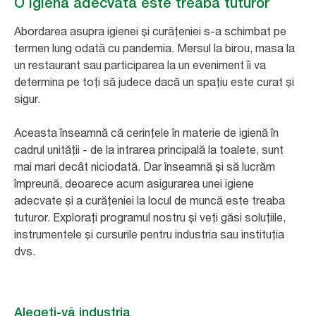
O igienă adecvată este treaba tuturor
Abordarea asupra igienei și curățeniei s-a schimbat pe
termen lung odată cu pandemia. Mersul la birou, masa la
un restaurant sau participarea la un eveniment îi va
determina pe toți să judece dacă un spațiu este curat și
sigur.
Aceasta înseamnă că cerințele în materie de igienă în
cadrul unității - de la intrarea principală la toalete, sunt
mai mari decât niciodată. Dar înseamnă și să lucrăm
împreună, deoarece acum asigurarea unei igiene
adecvate și a curățeniei la locul de muncă este treaba
tuturor. Explorați programul nostru și veți găsi soluțiile,
instrumentele și cursurile pentru industria sau instituția
dvs.
Alegeți-vă industria