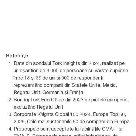
Contactați-ne
Referințe
Date din sondajul Tork Insights din 2024, realizat pe
un eșantion de 6.000 de persoane cu vârste cuprinse
între 18 și 65 de ani și 900 de respondenți
reprezentând companii din Statele Unite, Mexic,
Regatul Unit, Germania și Franța.
Sondaj Tork Eco Office din 2023 pe piețele europene,
excluzând Regatul Unit
Corporate Knights Global 100 2024, Europa Top 50,
2025, Cele mai sustenabile 50 de companii din Europa
Prosoapele sunt acceptate la facilitățile CMA-1 și
CMA-S. Prosoapele pentru mâini îndeplinesc, de