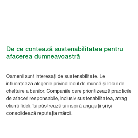
Inteligent pentru afaceri, mai bine pentru oameni și planetă.
Soluțiile de igienă Tork sunt eficiente, accesibile și sustenabile.
De ce contează sustenabilitatea pentru
afacerea dumneavoastră
Oamenii sunt interesați de sustenabilitate. Le
influențează alegerile privind locul de muncă și locul de
cheltuire a banilor. Companiile care prioritizează practicile
de afaceri responsabile, inclusiv sustenabilitatea, atrag
clienți fideli, își păstrează și inspiră angajații și își
consolidează reputația mărcii.