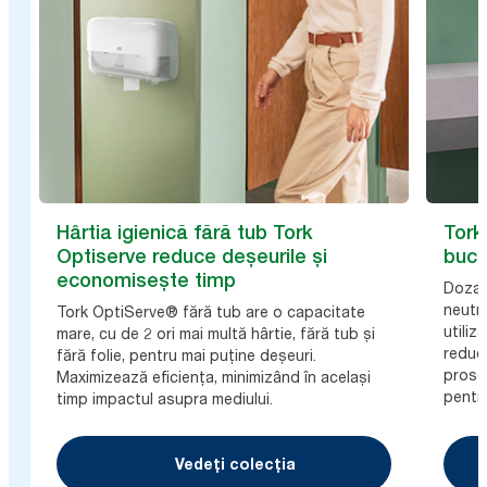
Hârtia igienică fără tub Tork
Tork
Optiserve reduce deșeurile și
buca
economisește timp
Dozat
neutr
Tork OptiServe® fără tub are o capacitate
utiliz
mare, cu de 2 ori mai multă hârtie, fără tub și
reduc
fără folie, pentru mai puține deșeuri.
proso
Maximizează eficiența, minimizând în același
pentr
timp impactul asupra mediului.
Vedeți colecția