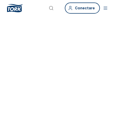
Conectare
Tork facilitează
igiena
sustenabilă