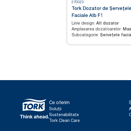
270023
Tork Dozator de Șervețel
Faciale Alb F1
Linie design
:
Alt dozator
Amplasarea dozatoarelor
:
Subcategorie
:
Șervețele facia
Ce oferim
S
Soluții
Sustenabilitate
C
Tork Clean Care