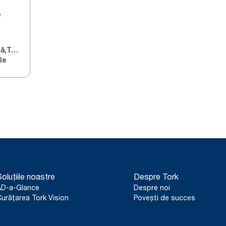
e
Masă,Tejghea
le
oluțiile noastre
Despre Tork
AD-a-Glance
Despre noi
urățarea Tork Vision
Povești de succes