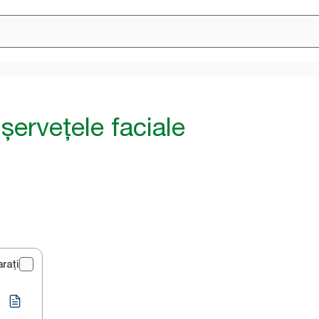
șervețele faciale
rați