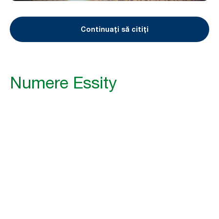
Continuați să citiți
Numere Essity
138
mld.
Vânzări nete, SEKm
În 2025, Essity a avut vânzări nete de 138,5
miliarde SEK.