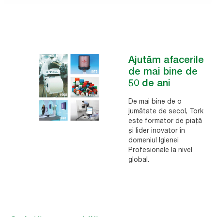
Tork este o marcă Essity
Essity este o companie lider la nivel global în
Ajutăm afacerile
domeniul produselor de igienă și a sănătății care
de mai bine de
dezvoltă, produce și vinde produse pentru îngrijire
50 de ani
personală (produse pentru copii, pentru îngrijire
De mai bine de o
feminină, pentru incontinență și soluții medicale),
jumătate de secol, Tork
șervețele de consum, produse și soluții de igienă
este formator de piață
profesionale.
și lider inovator în
domeniul Igienei
Profesionale la nivel
Aflați mai multe despre Essity
global.