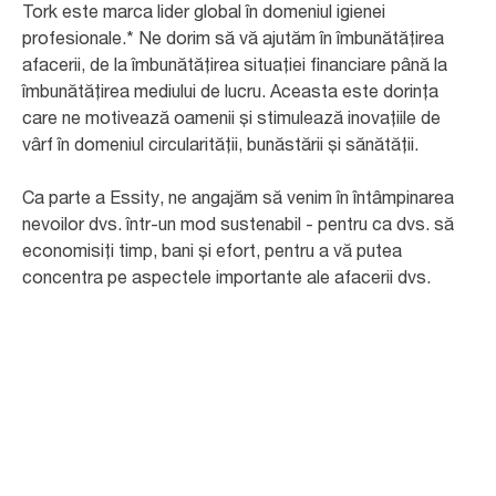
Tork este marca lider global în domeniul igienei
profesionale.* Ne dorim să vă ajutăm în îmbunătățirea
afacerii, de la îmbunătățirea situației financiare până la
îmbunătățirea mediului de lucru. Aceasta este dorința
care ne motivează oamenii și stimulează inovațiile de
vârf în domeniul circularității, bunăstării și sănătății.
Ca parte a Essity, ne angajăm să venim în întâmpinarea
nevoilor dvs. într-un mod sustenabil - pentru ca dvs. să
economisiți timp, bani și efort, pentru a vă putea
concentra pe aspectele importante ale afacerii dvs.
110
Țări în care sunt disponibile produsele