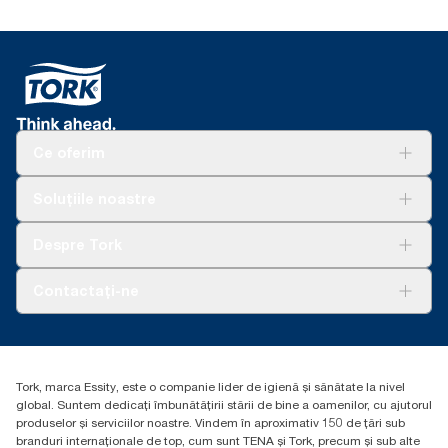
Ce oferim
Soluții
Soluțiile noastre
Sustenabilitate
Tork Clean Care
AD-a-Glance
Despre Tork
Curățarea Tork Vision
Despre noi
Contactați-ne
Povești de succes
torkcontact@essity.com
Essity Hungary Kft. Professional Hygiene
H-1021 Budapest
Tork, marca Essity, este o companie lider de igienă și sănătate la nivel
Budakeszi út 51.
global. Suntem dedicați îmbunătățirii stării de bine a oamenilor, cu ajutorul
produselor și serviciilor noastre. Vindem în aproximativ 150 de țări sub
branduri internaționale de top, cum sunt TENA și Tork, precum și sub alte