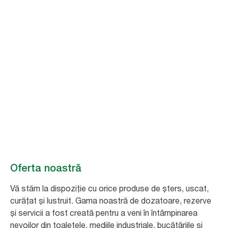
Gândiți în
perspectivă cu
Tork
Tork vă inspiră și vă sprijină să gândiți în perspectivă astfel încât să fiți
mereu pregătiți de afaceri. De la regândirea celei mai bune experiențe a
oaspeților și a eficienței curățeniei, până la reconceperea noilor
modalități de creștere a nivelului de sustenabilitate.
Oferta noastră
Vă stăm la dispoziție cu orice produse de șters, uscat,
curățat și lustruit. Gama noastră de dozatoare, rezerve
și servicii a fost creată pentru a veni în întâmpinarea
nevoilor din toaletele, mediile industriale, bucătăriile și