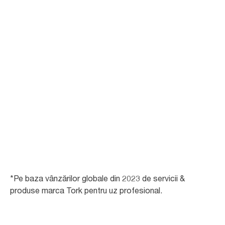
150
Vânzări în aprox. țări în 2025
36k
Numărul angajaților în anul 2024
*Pe baza vânzărilor globale din 2023 de servicii &
produse marca Tork pentru uz profesional.